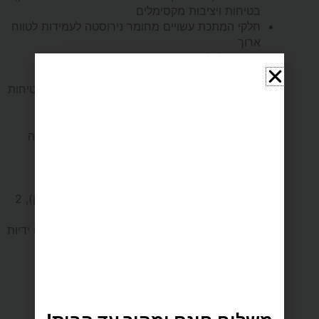
בטיחות ויציבות מקסימלים
חלקי המתכת עשויים מחומר נירוסטה לעמידות לטווח
ארוך
מוטות גלגלת עם שינוי גובה ומנגנון שחרור מהיר
נשלפת
משטח עמידה מובנה עם ריפוד מונע החלקה לבטיחות
מערכת סליידר הנעה על 8 גלגלי PU ומיסבים
מדויקים בתנועה חלקה וחרישית
רפידות כתפיים מתכווננות וניתנות לשליפה מהירה
משענת ראש מתכווננת ל-3 מצבים (אחד בגובה
הסליידר ושניים ומעליו)
מוט רגליים מתכוונן ל-4 מצבים
5 קפיצים איכותיים: 1 חלש (צהוב), 2 בינוני (ירוק), 2
חזק (אדום)
ידיות כותנה: סט ידיות כפולות לידיים ורגליים, סט ידיות
רגליים וסט ידיות מרופדות
רצועת רגליים מתכווננת
סט חבלים + זוג גלגיליות
לוח קפיצה מרופד
קופסה מרופדת.