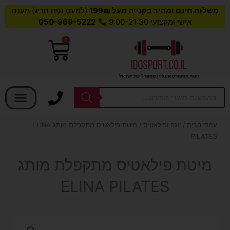
משלוח חינם ומהיר בקנייה מעל 199₪
(למעט נפח חריג) מענה
אישי ומקצועי 9:00-21:30
050-969-5222
0
עגלת
קניות
חנות הספורט אונליין מספר 1 של ישראל
בחר קטגוריה
Products
search
עמוד הבית
/
יוגה ופילאטיס
/ מיטת פילאטיס מתקפלת מותג ELINA
PILATES
מיטת פילאטיס מתקפלת מותג
ELINA PILATES