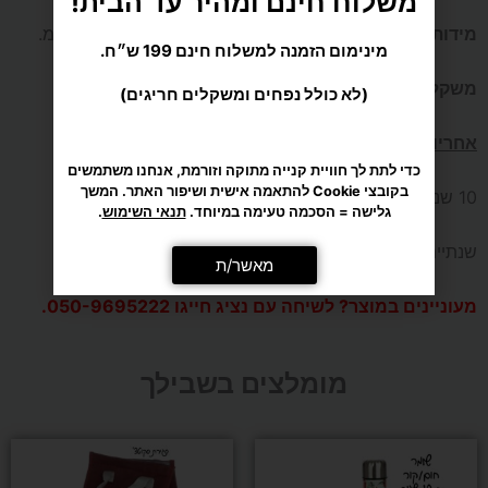
משלוח חינם ומהיר עד הבית!
מידות
: אורך 237 ס"מ, רוחב 59 ס"מ, גובה המיטה 48 ס"מ.
מינימום הזמנה למשלוח חינם 199 ש״ח.
משקל
: 80 ק"ג.
(לא כולל נפחים ומשקלים חריגים)
אחריות:
כדי לתת לך חוויית קנייה מתוקה וזורמת, אנחנו משתמשים
בקובצי Cookie להתאמה אישית ושיפור האתר. המשך
10 שנים למיטת העץ.
גלישה = הסכמה טעימה במיוחד.
תנאי השימוש
.
שנתיים לכל החלקים.
מאשר/ת
מעוניינים במוצר? לשיחה עם נציג חייגו
050-9695222
.
מומלצים בשבילך