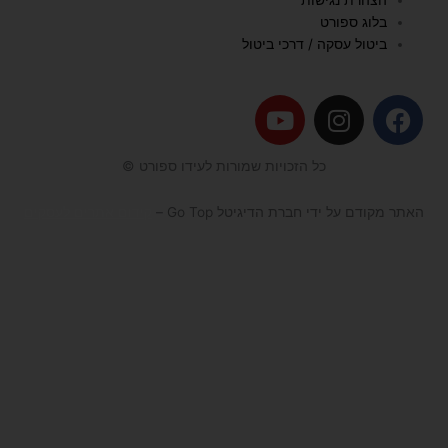
בלוג ספורט
ביטול עסקה / דרכי ביטול
Y
I
F
o
n
a
u
s
c
כל הזכויות שמורות לעידו ספורט ©
t
t
e
u
a
b
האתר מקודם על ידי חברת הדיגיטל Go Top –
קידום אתרים לעסקים
b
g
o
e
r
o
a
k
m