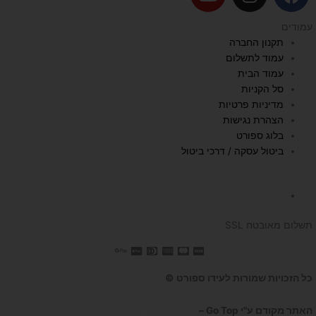
o
n
a
u
s
c
עמודים
t
t
e
תקנון החברה
u
a
b
עמוד לתשלום
b
g
o
עמוד הבית
e
r
o
סל הקניות
a
k
מדיניות פרטיות
הצהרת נגישות
m
בלוג ספורט
ביטול עסקה / דרכי ביטול
השכרת הליכון
תשלום מאובטח SSL
כל הזכויות שמורות לעידו ספורט ©
האתר מקודם ע"י Go Top –
קידום אתרים לעסקים