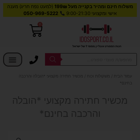
משלוח חינם ומהיר בקנייה מעל 199₪
(למעט נפח חריג) מענה
אישי ומקצועי 9:00-21:30
050-969-5222
0
עגלת
קניות
חנות הספורט אונליין מספר 1 של ישראל
בחר קטגוריה
Products
search
עמוד הבית
/
משקולות וכוח
/ מכשיר חתירה מקצועי *הובלה והרכבה
בחינם*
מכשיר חתירה מקצועי *הובלה
והרכבה בחינם*