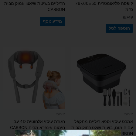
קופסה פליאומטרית 50×60×76
הרגליים בשיטת שיאצו עמוק מבית
ס"מ
CARBON
₪
749
מידע נוסף
הוספה לסל
אירובי
אירובי
אמבט עיסוי וספא רגליים מתקפל
חגורת עיסוי אלחוטית 4D עם
עם חימום, בועות ושלט רחוק מבית
חימום אינפרא מבית CARBON
CARBON