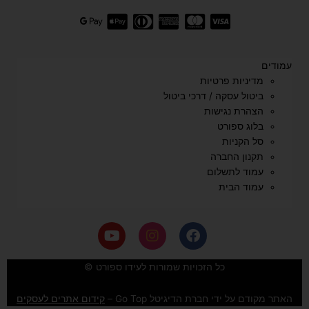
עמודים
מדיניות פרטיות
ביטול עסקה / דרכי ביטול
הצהרת נגישות
בלוג ספורט
סל הקניות
תקנון החברה
עמוד לתשלום
עמוד הבית
Y
I
F
o
n
a
u
s
c
e
t
t
כל הזכויות שמורות לעידו ספורט ©
u
a
b
b
g
o
האתר מקודם על ידי חברת הדיגיטל Go Top –
קידום אתרים לעסקים