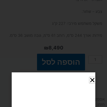
צבע – שחור.
משקל משתמש מירבי: 227 ק"ג
מידות: אורך 244 ס"מ, רוחב 61 ס"מ, גובה מושב 36 ס"מ.
₪
8,490
הוספה לסל
כמות
של
תשלום מאובטח SSL
מכשיר
חתירה
אספקה מהירה עד 5 ימי עסקים כולל הובלה והרכבה באותו
הזמן.