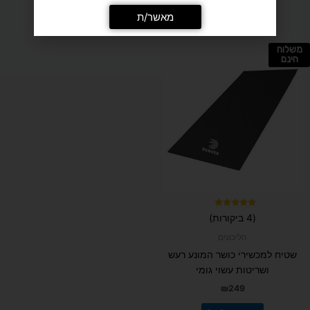
מומלץ בשבילך
משלוח
חינם
דורג
(4 ביקורות)
5.00
מתוך 5
הליכונים
שטיח למכשירי כושר המונע רעש
ושריטות עשוי גומי
₪
249