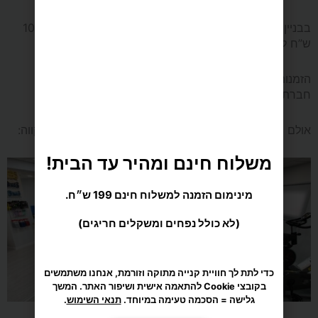
CONCEPT
בבניין ללא מעלית מקומה 2 ומעלה יש תוספת הובלה של 100
2
ש”ח לכל קומה.
מקצועי
הזמנות לאילת והערבה יעשו בתיאום טלפוני בלבד עם
חברת עידו ספורט.
אולם התצוגה המהמם שלנו ברחוב המפלסים 12, פתח-תקווה:
משלוח חינם ומהיר עד הבית!
מינימום הזמנה למשלוח חינם 199 ש״ח.
(לא כולל נפחים ומשקלים חריגים)
כדי לתת לך חוויית קנייה מתוקה וזורמת, אנחנו משתמשים
בקובצי Cookie להתאמה אישית ושיפור האתר. המשך
גלישה = הסכמה טעימה במיוחד.
תנאי השימוש
.
מאשר/ת