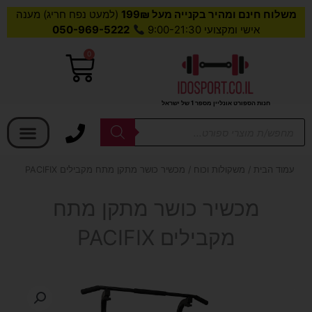
משלוח חינם ומהיר בקנייה מעל 199₪
(למעט נפח חריג) מענה
אישי ומקצועי 9:00-21:30
050-969-5222
0
עגלת
קניות
חנות הספורט אונליין מספר 1 של ישראל
בחר קטגוריה
Products
search
עמוד הבית
/
משקולות וכוח
/ מכשיר כושר מתקן מתח מקבילים PACIFIX
מכשיר כושר מתקן מתח
מקבילים PACIFIX