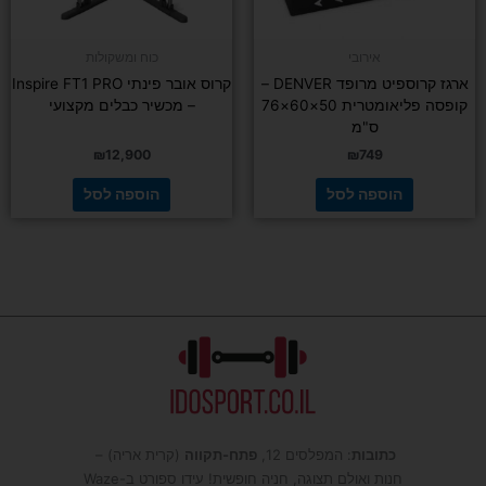
אירובי
כוח ומשקולות
ארגז קרוספיט מרופד DENVER –
קרוס אובר פינתי Inspire FT1 PRO
קופסה פליאומטרית 50×60×76
– מכשיר כבלים מקצועי
ס"מ
₪
12,900
₪
749
הוספה לסל
הוספה לסל
כתובות
: המפלסים 12,
פתח-תקווה
(קרית אריה) –
חנות ואולם תצוגה, חניה חופשית! עידו ספורט ב-Waze