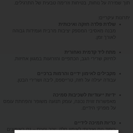
PACIFIX
תוך שמירה על נוחות, בטיחות וזרימה טבעית של התרגילים.
יתרונות עיקריים:
שלדת פלדה חזקה ואיכותית
מבנה מאסיבי המספק יציבות מרבית ועמידות גבוהה
לאורך זמן.
מתח ליד קדמית ואחורית
לחיזוק שרירי הגב, הכתפיים והזרועות במגוון אחיזות.
מקבילים לאימון ידיים והרמות ברכיים
עבודה יעילה על חזה, טרייספס, ליבה ושרירי הבטן.
ידיות ייעודיות לשכיבות סמיכה
מאפשרות זווית נכונה, עומק תנועה משופר והפחתת עומס
על מפרקי הידיים.
כריות תמיכה לידיים
ריפוד נוח ואיכותי לאימון חלק, יציב ונעים – גם באימונים