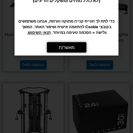
(לא כולל נפחים ומשקלים חריגים)
כדי לתת לך חוויית קנייה מתוקה וזורמת, אנחנו משתמשים
בקובצי Cookie להתאמה אישית ושיפור האתר. המשך
משקולות וכוח
משקולות וכוח
גלישה = הסכמה טעימה במיוחד.
תנאי השימוש
.
מתקן מתח מקבילים מתקפל ולא
ספת כושר מתכווננת Marcy 670
תופס מקום בבית DENVER
מאשר/ת
₪
1,190
₪
990
₪
1,290
הוספה לסל
הוספה לסל