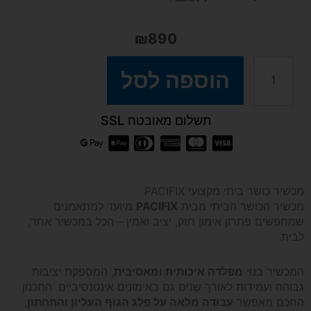
₪
890
כמות
הוספה לסל
של
תשלום מאובטח SSL
מכשיר
כושר
מכשיר כושר ביתי מקצועי PACIFIX
מכשיר הכושר הביתי מבית
PACIFIX
מיועד למתאמנים
מתקן
שמחפשים פתרון אימון חזק, יציב ואמין – הכל במכשיר אחד,
לבית.
מתח
המכשיר בנוי
מפלדה איכותית ומאסיבית
, המספקת יציבות
מקבילים
גבוהה ועמידות לאורך שנים גם באימונים אינטנסיביים. התכנון
החכם מאפשר
עבודה מלאה על פלג הגוף העליון והתחתון
,