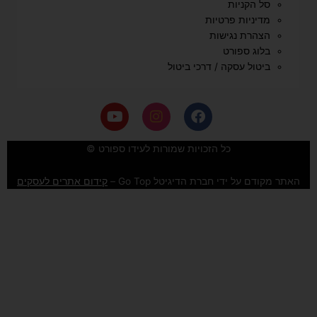
סל הקניות
מדיניות פרטיות
הצהרת נגישות
בלוג ספורט
ביטול עסקה / דרכי ביטול
Y
I
F
o
n
a
u
s
c
e
t
t
כל הזכויות שמורות לעידו ספורט ©
u
a
b
b
g
o
האתר מקודם על ידי חברת הדיגיטל Go Top –
קידום אתרים לעסקים
e
r
o
a
k
m