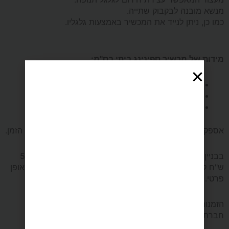
מנשא מובנה לבקבוק שתייה.
כמו כן, ניתן לנייד את המכשיר באמצעות גלגליו.
מידות של מכשיר ספינינג ביתי בס"מ:
מידות אורך:
116
מידות רוחב:
50
מידות גובה:
125.
אספקה מהירה עד 7 ימי עסקים כולל הובלה והרכבה באותו הזמן.
בבניין ללא מעלית מקומה 2 ומעלה יש תוספת הובלה של 50
ש"ח לכל קומה. מעל קומה 4 ללא מעלית, יש להזמין מנוף באופן
פרטי.
הזמנות לאילת והערבה יעשו בתיאום טלפוני בלבד עם
חברת עידו ספורט.