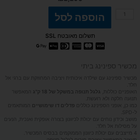
הוספה לסל
כמות
של
תשלום מאובטח SSL
מכשיר
ספינינג
מכשיר ספינינג ביתי
לבית
מכשיר ספינינג עם שילדה איכותית ויציבה המחוזקת עם ברגי אל
חלד.
האופניים כוללות,
גלגל תנופה במשקל של 18 ק"ג
המאפשר
מדגם
תנועה חלקה ולא רועשת.
כמו כן, אופני הספינינג כוללים
פדלים דו שימושיים
המותאמים
FORMA
ל-SPD.
מושב וכידון נוחים עם יכולת לכיוונון בצורה אופקית ואנכית, הנעים
360
על מסילות אל חלד.
4 מייצבים עם יכולת כיוונון הממוקמים בבסיס המכשיר.
מעצור המאפשר עצירת חירום לגלגל תנופה.
PRO