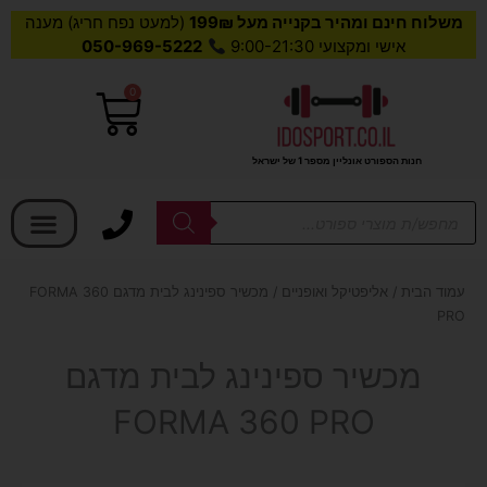
משלוח חינם ומהיר בקנייה מעל 199₪
(למעט נפח חריג) מענה
אישי ומקצועי 9:00-21:30
050-969-5222
0
עגלת
קניות
חנות הספורט אונליין מספר 1 של ישראל
בחר קטגוריה
Products
search
עמוד הבית
/
אליפטיקל ואופניים
/ מכשיר ספינינג לבית מדגם FORMA 360
PRO
מכשיר ספינינג לבית מדגם
FORMA 360 PRO