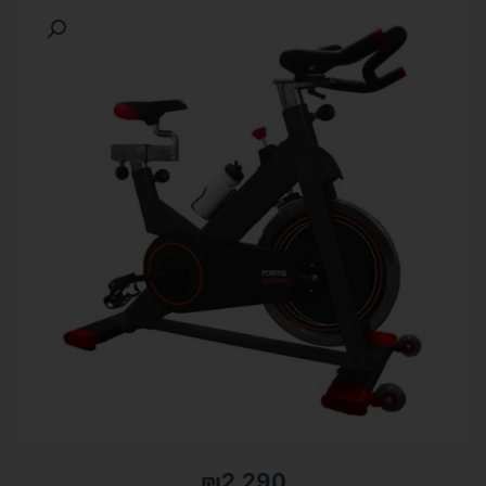
₪
2,290