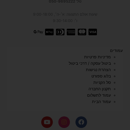
טל' 050-9695222
שעות אולם התצוגה: א׳-ה׳, 9:00-18:00
ו׳: 9:30-14:00
עמודים
מדיניות פרטיות
ביטול עסקה / דרכי ביטול
הצהרת נגישות
בלוג ספורט
סל הקניות
תקנון החברה
עמוד לתשלום
עמוד הבית
Y
I
F
o
n
a