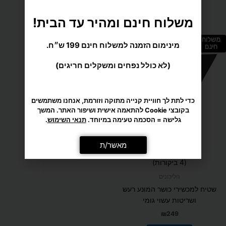
מומלץ בשבילך
משלוח חינם ומהיר עד הבית!
משלוח
מינימום הזמנה למשלוח חינם 199 ש״ח.
חינם
(לא כולל נפחים ומשקלים חריגים)
כדי לתת לך חוויית קנייה מתוקה וזורמת, אנחנו משתמשים
בקובצי Cookie להתאמה אישית ושיפור האתר. המשך
גלישה = הסכמה טעימה במיוחד.
תנאי השימוש
.
מאשר/ת
דורג
(4 ביקורות)
5.00
מתוך 5
הליכונים
שטיח למכשירי כושר המונע רעש
ושריטות עשוי גומי
₪
249