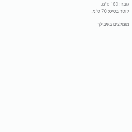
גובה: 180 ס"מ.
קוטר בסיס: 70 ס"מ.
מומלצים בשבילך
אומנויות לחימה
אומנויות לחימה
בקבוק תרמי 500 מ"ל זברה שומר חום קור
ס"מ