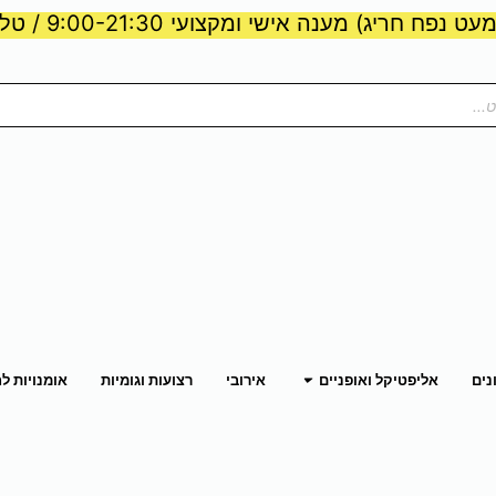
ט נפח חריג) מענה אישי ומקצועי 9:00-21:30 / טלפון:
ות וכוח
פתח אליפטיקל ואופניים
נים
אליפטיקל ואופניים
אירובי
רצועות וגומיות
אומנויות ל