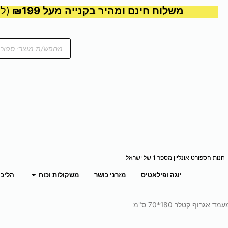
משלוח חינם ומהיר בקנייה מעל ₪199
(למע
Products
search
חנות הספורט אונליין מספר 1 של ישראל
פתח משקול
יוגה ופילאטיס
מזרני כושר
משקולות וכוח
הליכו
מד אגרוף קטלר 180*70 ס"מ