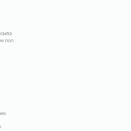
כתובו
חנות ואו
כתובת 
ש