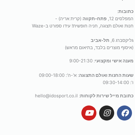
כתובות
:
המפלסים 12,
פתח-תקווה
(קרית אריה) -
חנות ואולם תצוגה, חניה חופשית! עידו ספורט ב-Waze
גליקסברג 6,
תל-אביב
(איסוף מוצרים בלבד, בתיאום מראש)
מענה אישי ומקצועי
: 9:00-21:30
שעות החנות ואולם התצוגה
: א'-ה': 09:00-18:00
ו': 09:30-14:00
כתובת מייל שירות לקוחות
: hello@idosport.co.il
Y
I
F
o
n
a
u
s
c
t
t
e