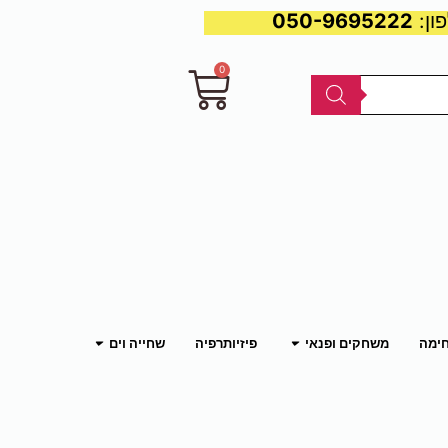
050-9695222
0
עגלת
קניות
פתח משחקים ופנאי
פתח שחייה וים
חימה
משחקים ופנאי
פיזיותרפיה
שחייה וים