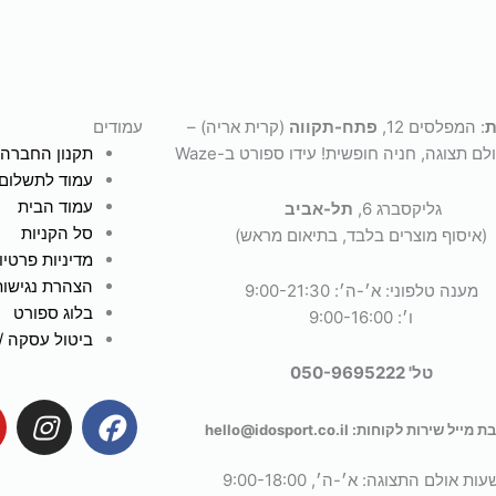
u
a
b
b
g
o
e
r
o
a
k
m
ת
: המפלסים 12,
פתח-תקווה
(קרית אריה) –
עמודים
לם תצוגה, חניה חופשית! עידו ספורט ב-Waze
תקנון החברה
עמוד לתשלום
עמוד הבית
גליקסברג 6,
תל-אביב
סל הקניות
(איסוף מוצרים בלבד, בתיאום מראש)
מדיניות פרטיו
הצהרת נגישות
מענה טלפוני: א׳-ה׳: 9:00-21:30
בלוג ספורט
ו׳: 9:00-16:00
ביטול עסקה / 
טל' 050-9695222
I
F
מייל שירות לקוחות: hello@idosport.co.il
n
a
s
c
עות אולם התצוגה: א׳-ה׳, 9:00-18:00
t
e