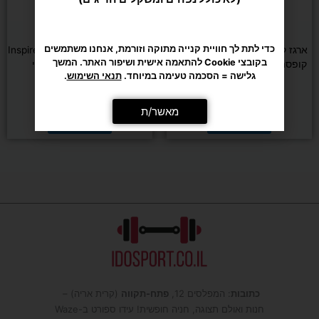
אירובי
כוח ומשקולות
כדי לתת לך חוויית קנייה מתוקה וזורמת, אנחנו משתמשים
ארגז קרוספיט מרופד DENVER –
קרוס אובר פינתי Inspire FT1 PRO
בקובצי Cookie להתאמה אישית ושיפור האתר. המשך
קופסה פליאומטרית 50×60×76
– מכשיר כבלים מקצועי
גלישה = הסכמה טעימה במיוחד.
תנאי השימוש
.
ס"מ
₪
12,900
₪
749
מאשר/ת
הוספה לסל
הוספה לסל
כתובות
: המפלסים 12,
פתח-תקווה
(קרית אריה) –
חנות ואולם תצוגה, חניה חופשית! עידו ספורט ב-Waze