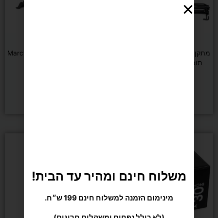
משקולות וכוח
משקולות וכוח
מתקן מתח מקבילים מתקפל ולא
ספת כושר מתכווננת Marcy 670
תופס מקום בבית DENVER
₪
1,190
₪
990
₪
1,290
הוספה לסל
הוספה לסל
משלוח חינם ומהיר עד הבית!
מינימום הזמנה למשלוח חינם 199 ש״ח.
(לא כולל נפחים ומשקלים חריגים)