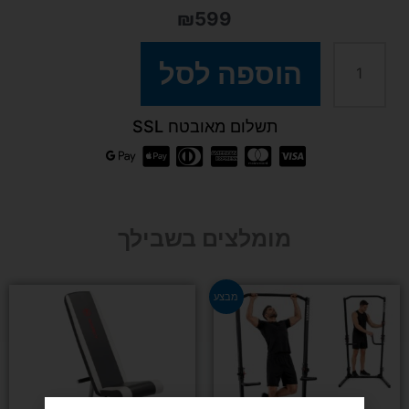
₪
599
כמות
הוספה לסל
של
תשלום מאובטח SSL
מעמד
לצלחות
מומלצים בשבילך
אולימפיות
המחיר
המחיר
על
מבצע
המקורי
הנוכחי
היה:
הוא:
₪990.
₪1,290.
גלגלים