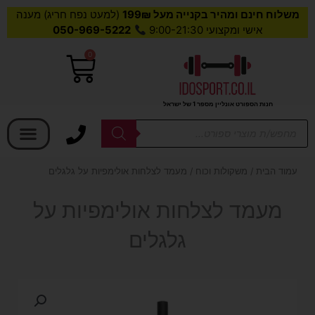
משלוח חינם ומהיר בקנייה מעל 199₪
(למעט נפח חריג) מענה
אישי ומקצועי 9:00-21:30
050-969-5222
0
עגלת
קניות
חנות הספורט אונליין מספר 1 של ישראל
בחר קטגוריה
Products
search
עמוד הבית
/
משקולות וכוח
/ מעמד לצלחות אולימפיות על גלגלים
מעמד לצלחות אולימפיות על
גלגלים