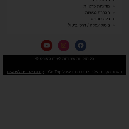
מדיניות פרטיות
הצהרת נגישות
בלוג ספורט
ביטול עסקה / דרכי ביטול
Y
I
F
o
n
a
u
s
c
e
t
t
כל הזכויות שמורות לעידו ספורט ©
u
a
b
b
g
o
האתר מקודם על ידי חברת הדיגיטל Go Top –
קידום אתרים לעסקים
e
r
o
a
k
m