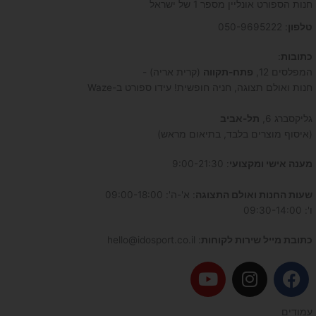
חנות הספורט אונליין מספר 1 של ישראל
טלפון
: 050-9695222
כתובות
:
המפלסים 12,
פתח-תקווה
(קרית אריה) -
חנות ואולם תצוגה, חניה חופשית! עידו ספורט ב-Waze
גליקסברג 6,
תל-אביב
(איסוף מוצרים בלבד, בתיאום מראש)
מענה אישי ומקצועי
: 9:00-21:30
שעות החנות ואולם התצוגה
: א'-ה': 09:00-18:00
ו': 09:30-14:00
כתובת מייל שירות לקוחות
: hello@idosport.co.il
Y
I
F
o
n
a
u
s
c
עמודים