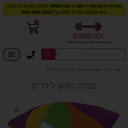
משלוח חינם ומהיר בקנייה מעל 199₪
(למעט נפח חריג) מענה
אישי ומקצועי 9:00-21:30
050-969-5222
0
עגלת
קניות
חנות הספורט אונליין מספר 1 של ישראל
בחר קטגוריה
Products
search
עמוד הבית
/
משחקים ופנאי
/ מצנח נופש לילדים
מצנח נופש לילדים