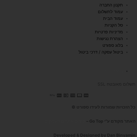
t
t
e
תקנון החברה
u
a
b
עמוד לתשלום
b
g
o
עמוד הבית
e
r
o
סל הקניות
a
k
מדיניות פרטיות
הצהרת נגישות
m
בלוג ספורט
ביטול עסקה / דרכי ביטול
השכרת הליכון
תשלום מאובטח SSL
כל הזכויות שמורות לעידו ספורט ©
האתר מקודם ע"י Go Top –
קידום אתרים לעסקים
Developed & Designed by Dan Binyamin