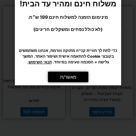
משלוח חינם ומהיר עד הבית!
מינימום הזמנה למשלוח חינם 199 ש״ח.
(לא כולל נפחים ומשקלים חריגים)
כדי לתת לך חוויית קנייה מתוקה וזורמת, אנחנו משתמשים
בקובצי Cookie להתאמה אישית ושיפור האתר. המשך
גלישה = הסכמה טעימה במיוחד.
תנאי השימוש
.
ילדים
מאשר/ת
ילדים
מתקן כדורסל זוגי מתקפל עם רשת
איסוף כדורים עם לוח תוצאות
משטח רצפה כפות רגליים, עקבים
וקצות אצבעות – משחק
קואורדינציה ומהירות
₪
799
מידע נוסף
הוספה לסל