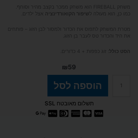
משחק FIREBALL הוא משחק ממכר בקצב מהיר וסוחף.
כמו כן, הוא מעולה ל
שיפור הקואורדינציה
אצל ילדים.
מטרת המשחק לתפוס את הכדור ולמסור לבן הזוג – פותחים
את היד והכדור טס לעבר בן הזוג.
הסט כולל
: זוג כפפות + 4 כדורים.
₪
59
כמות
הוספה לסל
של
תשלום מאובטח SSL
משחק
FIREBALL