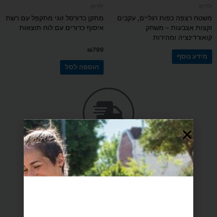
ילדים
ילדים
משטח רצפה כפות רגליים, עקבים
מתקן כדורסל זוגי מתקפל עם רשת
וקצות אצבעות – משחק
איסוף כדורים עם לוח תוצאות
קואורדינציה ומהירות
₪
799
מידע נוסף
הוספה לסל
משלוח הכי מהיר עד הבית
מענה אישי ומקצועי