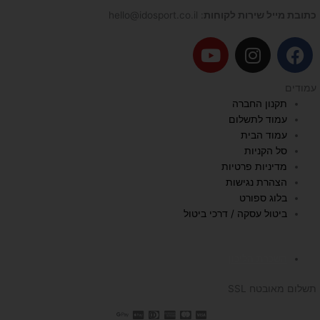
כתובת מייל שירות לקוחות
: hello@idosport.co.il
Y
I
F
o
n
a
u
s
c
עמודים
t
t
e
תקנון החברה
u
a
b
עמוד לתשלום
b
g
o
עמוד הבית
e
r
o
סל הקניות
a
k
מדיניות פרטיות
הצהרת נגישות
m
בלוג ספורט
ביטול עסקה / דרכי ביטול
השכרת הליכון
תשלום מאובטח SSL