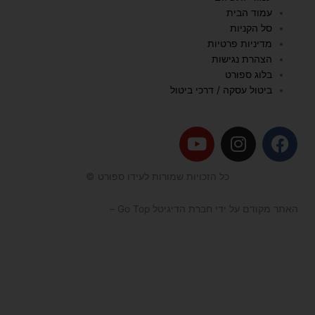
עמוד הבית
סל הקניות
מדיניות פרטיות
הצהרת נגישות
בלוג ספורט
ביטול עסקה / דרכי ביטול
Y
I
F
o
n
a
u
s
c
כל הזכויות שמורות לעידו ספורט ©
t
t
e
u
a
b
האתר מקודם על ידי חברת הדיגיטל Go Top –
קידום אתרים לעסקים
b
g
o
e
r
o
a
k
m