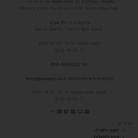
כתובות
: המפלסים 12,
פתח-תקווה
(קרית אריה) –
חנות ואולם תצוגה, חניה חופשית! עידו ספורט ב-Waze
גליקסברג 6,
תל-אביב
(איסוף מוצרים בלבד, בתיאום מראש)
מענה טלפוני: א׳-ה׳: 9:00-21:30
ו׳: 9:00-16:00
טל' 050-9695222
כתובת מייל שירות לקוחות: hello@idosport.co.il
שעות אולם התצוגה: א׳-ה׳, 9:00-18:00
ו׳: 9:30-14:00
עמודים
תקנון החברה
עמוד לתשלום