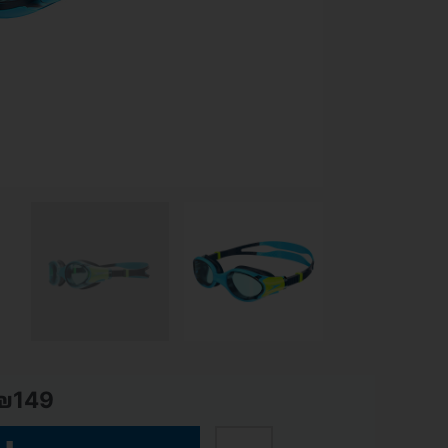
₪
149