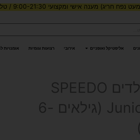
ט נפח חריג) מענה אישי ומקצועי 9:00-21:30 / טלפון:
ות וכוח
פתח אליפטיקל ואופניים
נים
אליפטיקל ואופניים
אירובי
רצועות וגומיות
אומנויות ל
משקפת שחייה לילדים SPEEDO
דגם Junior 2.0 Biofuse (גילאים 6-