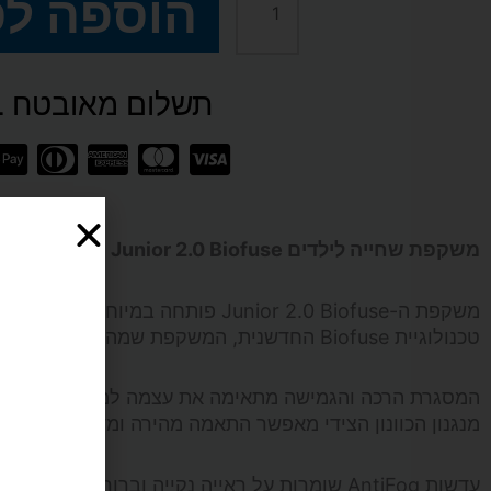
הוספה ל
כמות
של
תשלום מאובטח SSL
משקפת
שחייה
לילדים
משקפת שחייה לילדים Junior 2.0 Biofuse | נוחות מתקדמת לביצועים במים
SPEEDO
משקפת ה-Junior 2.0 Biofuse פותח
דגם
טכנולוגיית Biofuse החדשנית, המשקפת שמה את נוחות השחיין במרכז ומאפשרת שימוש ממושך ללא לחץ או סימנים סביב העיניים.
Junior
המסגרת הרכה והגמישה מתאימה את עצמה למבנה הפנים באופ
מנגנון הכוונון הצידי מאפשר התאמה מהירה ומדויקת של הר
2.0