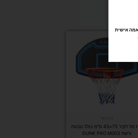
תוקה וזורמת, אנחנו משתמשים בקובצי Cookie להתאמה אישית
כדורסל
לוח סל לקיר 75×45 ס"מ כולל טבעת
ורשת DUNK PRO M003