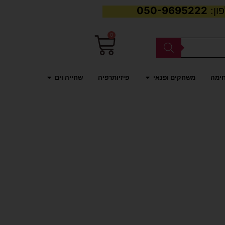
050-9695222
0
עגלת
קניות
פתח משחקים ופנאי
פתח שחייה וים
חימה
משחקים ופנאי
פיזיותרפיה
שחייה וים