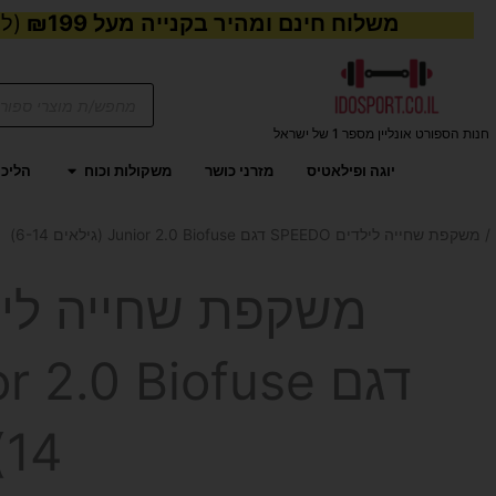
משלוח חינם ומהיר בקנייה מעל ₪199
(למע
Products
search
חנות הספורט אונליין מספר 1 של ישראל
פתח משקול
יוגה ופילאטיס
מזרני כושר
משקולות וכוח
הליכו
/ משקפת שחייה לילדים SPEEDO דגם Junior 2.0 Biofuse (גילאים 6-14)
14)