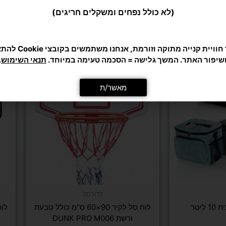
כדי לתת לך חוויית קנייה מ
מומלצים בשבילך
שיפור האתר. המשך גלישה = הסכמה טעימה במיוחד.
תנאי השימוש
.
מאשר/ת
כדורסל
ליטר
לוח סל לקיר 90×60 ס"מ כולל טבעת
ורשת DUNK PRO M006