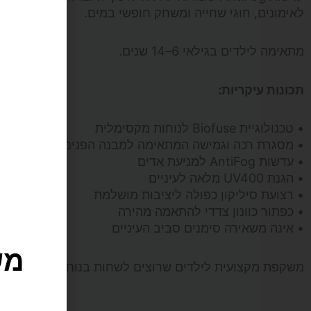
Biofuse
לאימונים, חוגי שחייה ומשחק חופשי במים.
(גילאים
מתאימה לילדים בגילאי 6–14 שנים.
6-
תכונות עיקריות:
14)
• טכנולוגיית Biofuse לנוחות מקסימלית
• מסגרת רכה וגמישה המתאימה למבנה הפנים
• עדשות AntiFog למניעת אדים
• הגנת UV400 מלאה לעיניים
• רצועת סיליקון כפולה ליציבות מושלמת
מש
• כפתור כוונון צדדי להתאמה מהירה
• אינה משאירה סימנים סביב העיניים
משקפת מקצועית לילדים שרוצים לשחות בנוחות ובביטחון.