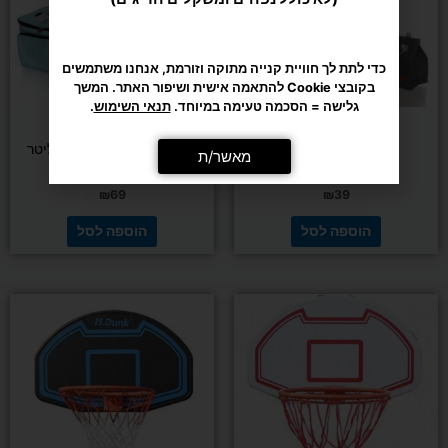
כדי לתת לך חוויית קנייה מתוקה וזורמת, אנחנו משתמשים
בקובצי Cookie להתאמה אישית ושיפור האתר. המשך
גלישה = הסכמה טעימה במיוחד.
תנאי השימוש
.
מאשר/ת
אירובי
אירובי
תיק צידנית 6.5 ליטר
צידנית רכה ציבעונית 10 ליטר
₪
69
₪
39
הוספה לסל
הוספה לסל