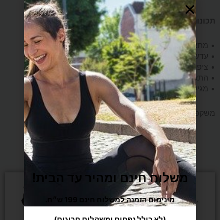
תכונות עיקריות:
• מתאימה לפעוטות בגילאי 2–6
• עדשות עם הגנת UV מלאה (UVA + UVB)
• ציפוי מיוחד למניעת אדים
• התאמה רכה ונוחה לפנים הקטנות
• מגיעה בשני צבעים לבחירה
משקפת שתעזור לילדיכם ליהנות מכל רגע במים.
מומלצים בשבילך
משלוח חינם ומהיר עד הבית!
מינימום הזמנה למשלוח חינם 199 ש״ח.
(לא כולל נפחים ומשקלים חריגים)