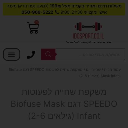
משלוח חינם ומהיר בקנייה מעל 199₪
(למעט נפח חריג) מענה
אישי ומקצועי 9:00-21:30
050-969-5222
0
עגלת
קניות
חנות הספורט אונליין מספר 1 של ישראל
בחר קטגוריה
Products
search
עמוד הבית
/
שחייה וים
/ משקפת שחייה לפעוטות SPEEDO דגם Biofuse
Mask Infant (גילאים 2-6)
משקפת שחייה לפעוטות
SPEEDO דגם Biofuse Mask
Infant (גילאים 2-6)