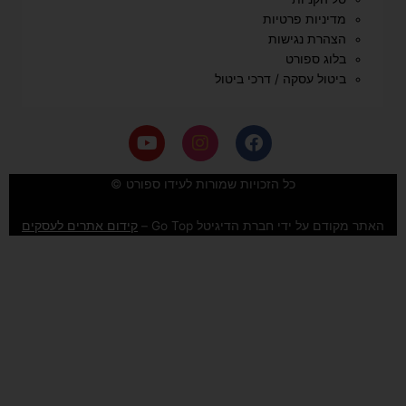
מדיניות פרטיות
הצהרת נגישות
בלוג ספורט
ביטול עסקה / דרכי ביטול
Y
I
F
o
n
a
u
s
c
e
t
t
כל הזכויות שמורות לעידו ספורט ©
u
a
b
b
g
o
האתר מקודם על ידי חברת הדיגיטל Go Top –
קידום אתרים לעסקים
e
r
o
a
k
m