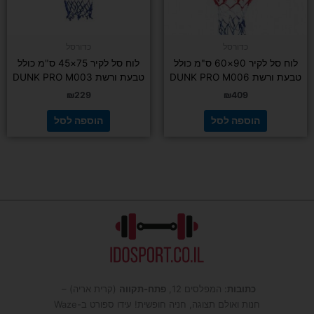
כדורסל
כדורסל
לוח סל לקיר 90×60 ס"מ כולל
לוח סל לקיר 75×45 ס"מ כולל
טבעת ורשת DUNK PRO M006
טבעת ורשת DUNK PRO M003
₪
229
₪
409
הוספה לסל
הוספה לסל
כתובות
: המפלסים 12,
פתח-תקווה
(קרית אריה) –
חנות ואולם תצוגה, חניה חופשית! עידו ספורט ב-Waze