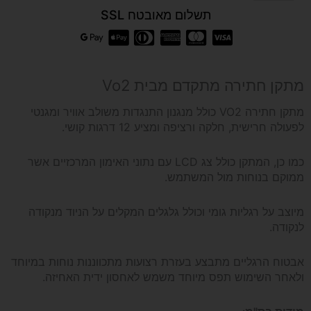
של
תשלום מאובטח SSL
מתקן
חתירה
מתקן חתירה מתקדם מבית Vo2
מקצועי
מתקן חתירה VO2 כולל מנגנון התנגדות משולב אוויר ומגנטי
לפעולה חרישית, חלקה ורציפה ומציע 12 דרגות קושי.
Vo2
כמו כן, המתקן כולל צג LCD עם נתוני האימון המרכזיים אשר
ממוקם בנוחות מול המשתמש.
Pulse902
מיוצב על רגליות גומי וכולל גלגלים המקלים על הניוד מנקודה
*הובלה
לנקודה.
והרכבה
אבטוח הרגליים מתבצע בעזרת רצועות מתכווננות נוחות במיוחד
ולאחר השימוש תפס מיוחד משמש לאחסון ידית האחיזה.
בחינם*