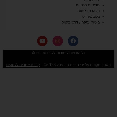
מדיניות פרטיות
הצהרת נגישות
בלוג ספורט
ביטול עסקה / דרכי ביטול
Y
I
F
o
n
a
u
s
c
e
t
t
כל הזכויות שמורות לעידו ספורט ©
u
a
b
b
g
o
האתר מקודם על ידי חברת הדיגיטל Go Top –
קידום אתרים לעסקים
e
r
o
a
k
m