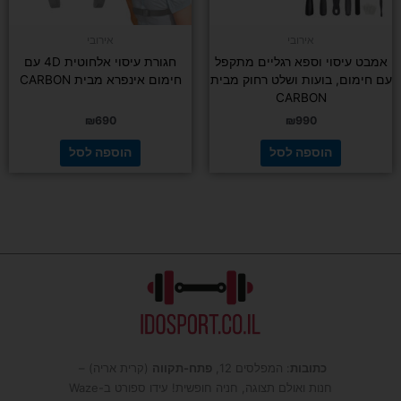
אירובי
אירובי
אמבט עיסוי וספא רגליים מתקפל
חגורת עיסוי אלחוטית 4D עם
עם חימום, בועות ושלט רחוק מבית
חימום אינפרא מבית CARBON
CARBON
₪
690
₪
990
הוספה לסל
הוספה לסל
כתובות
: המפלסים 12,
פתח-תקווה
(קרית אריה) –
חנות ואולם תצוגה, חניה חופשית! עידו ספורט ב-Waze