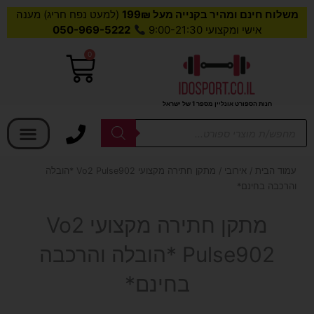
משלוח חינם ומהיר בקנייה מעל 199₪
(למעט נפח חריג) מענה
אישי ומקצועי 9:00-21:30
050-969-5222
0
עגלת
קניות
חנות הספורט אונליין מספר 1 של ישראל
בחר קטגוריה
Products
search
עמוד הבית
/
אירובי
/ מתקן חתירה מקצועי Vo2 Pulse902 *הובלה
והרכבה בחינם*
מתקן חתירה מקצועי Vo2
Pulse902 *הובלה והרכבה
בחינם*