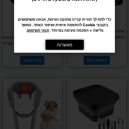
כדי לתת לך חוויית קנייה מתוקה וזורמת, אנחנו משתמשים
בקובצי Cookie להתאמה אישית ושיפור האתר. המשך
גלישה = הסכמה טעימה במיוחד.
תנאי השימוש
.
אירובי
אירובי
ארגז קרוספיט מרופד DENVER –
מאשר/ת
קופסה פליאומטרית 50×60×76
מכשיר עיסוי רפלקסולוגי 3D לכפות
ס"מ
הרגליים בשיטת שיאצו עמוק מבית
CARBON
₪
749
הוספה לסל
מידע נוסף