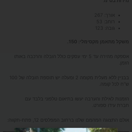
מידות בס"מ
:
אורך:
267
רוחב:
53
גובה:
123
משקל מתאמן מקסימלי:
150.
אספקה מהירה עד 5 ימי עסקים כולל הובלה והרכבה באותו
הזמן.
בבניין ללא מעלית מקומה 2 ומעלה יש תוספת הובלה של 100
ש”ח לכל קומה.
הזמנות לאילת והערבה יעשו בתיאום טלפוני בלבד עם
חברת עידו ספורט.
אולם התצוגה המהמם שלנו ברחוב המפלסים 12, פתח-תקווה: