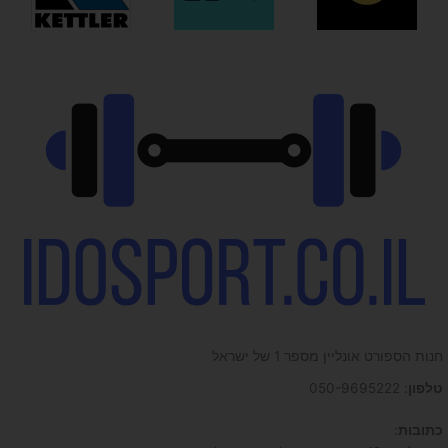
חנות הספורט אונליין מספר 1 של ישראל
טלפון
: 050-9695222
כתובות
: