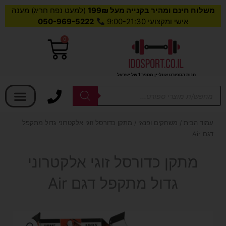
משלוח חינם ומהיר בקנייה מעל 199₪
(למעט נפח חריג) מענה
אישי ומקצועי 9:00-21:30
050-969-5222
0
עגלת
קניות
חנות הספורט אונליין מספר 1 של ישראל
בחר קטגוריה
Products
search
עמוד הבית
/
משחקים ופנאי
/ מתקן כדורסל זוגי אלקטרוני גדול מתקפל
דגם Air
מתקן כדורסל זוגי אלקטרוני
גדול מתקפל דגם Air