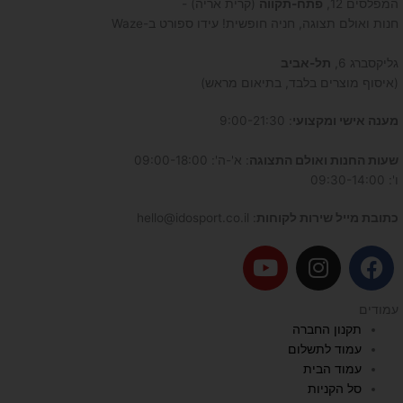
המפלסים 12,
פתח-תקווה
(קרית אריה) -
חנות ואולם תצוגה, חניה חופשית! עידו ספורט ב-Waze
גליקסברג 6,
תל-אביב
(איסוף מוצרים בלבד, בתיאום מראש)
מענה אישי ומקצועי
: 9:00-21:30
שעות החנות ואולם התצוגה
: א'-ה': 09:00-18:00
ו': 09:30-14:00
כתובת מייל שירות לקוחות
: hello@idosport.co.il
Y
I
F
o
n
a
u
s
c
עמודים
t
t
e
תקנון החברה
u
a
b
עמוד לתשלום
b
g
o
עמוד הבית
e
r
o
סל הקניות