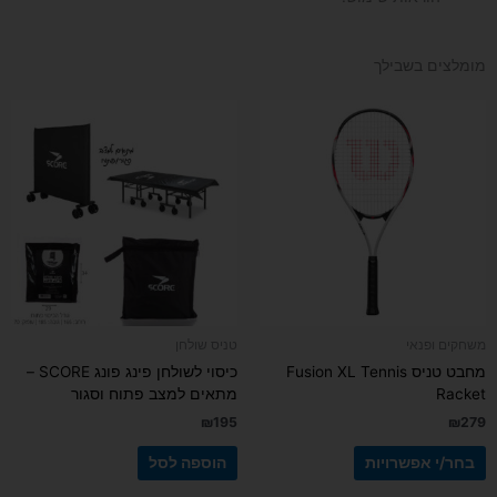
מומלצים בשבילך
למוצר
זה
יש
מספר
סוגים.
ניתן
לבחור
את
האפשרויות
בעמוד
משחקים ופנאי
טניס שולחן
המוצר
מחבט טניס Fusion XL Tennis
כיסוי לשולחן פינג פונג SCORE –
Racket
מתאים למצב פתוח וסגור
₪
195
₪
279
בחר/י אפשרויות
הוספה לסל