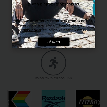
(לא כולל נפחים ומשקלים חריגים)
משלוח הכי מהיר עד הבית
כדי לתת לך חוויית קנייה מתוקה וזורמת, אנחנו משתמשים
בקובצי Cookie להתאמה אישית ושיפור האתר. המשך
גלישה = הסכמה טעימה במיוחד.
תנאי השימוש
.
מאשר/ת
מענה אישי ומקצועי
מגוון רחב של מוצרי ספורט