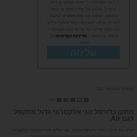
אני מסכים/ה כי פרטי האישיים (שם,
אימייל, טלפון וכל מידע נוסף שיימסר
בטופס) ישמשו את
עידו ספורט
למענה
לפנייה, שיפור השירות, כולל שיתוף מידע
עם ספקי שירות צד שלישי כגון Google ו-
Meta, בהתאם ל
מדיניות הפרטיות
של
האתר.
שליחה
תשלום מאובטח SSL
מתקן כדורסל זוגי אלקטרוני גדול מתקפל
דגם Air
מגיע עם ארבע כדורי כדורסל מגומי, שני סלים ולוח תוצאות אלקטרוני.
8 מצבי משחק ומצבי משחק יחיד/מרובה שחקנים לבחירתך.