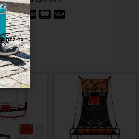
מתקן
כדורסל
לילדים
ו
עם
חזרה
אוטומטית
של
הכדור
+