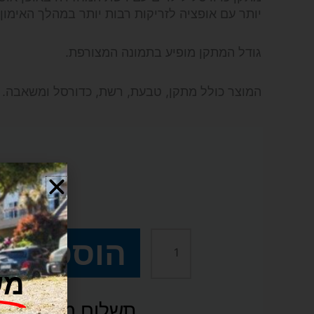
יותר עם אופציה לזריקות רבות יותר במהלך האימון.
גודל המתקן מופיע בתמונה המצורפת.
המוצר כולל מתקן, טבעת, רשת, כדורסל ומשאבה.
₪
179
הוספה ל
כמות
מש
של
תשלום מאובטח SSL