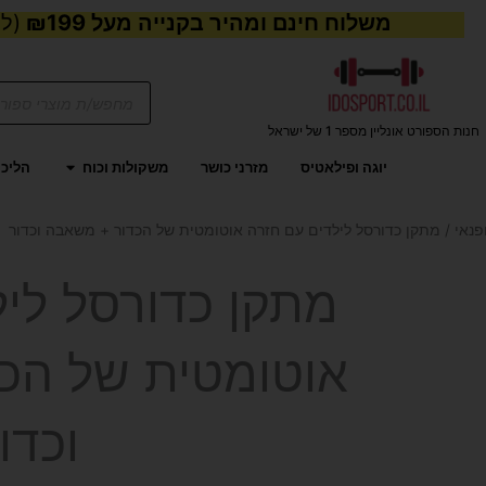
משלוח חינם ומהיר בקנייה מעל ₪199
(למע
Products
search
חנות הספורט אונליין מספר 1 של ישראל
פתח משקול
יוגה ופילאטיס
מזרני כושר
משקולות וכוח
הליכו
פנאי
/ מתקן כדורסל לילדים עם חזרה אוטומטית של הכדור + משאבה וכדור
מתקן כדורסל ליל
אוטומטית של הכ
וכדו