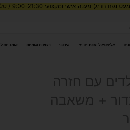
ט נפח חריג) מענה אישי ומקצועי 9:00-21:30 / טלפון:
ות וכוח
פתח אליפטיקל ואופניים
נים
אליפטיקל ואופניים
אירובי
רצועות וגומיות
אומנויות ל
דים עם חזרה
דור + משאבה
ר