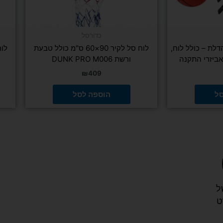
כדורסל
דלת – כולל לוח,
לוח סל לקיר 90×60 ס"מ כולל טבעת
אביזרי התקנה
ורשת DUNK PRO M006
₪
409
סל
הוספה לסל
ל
ט