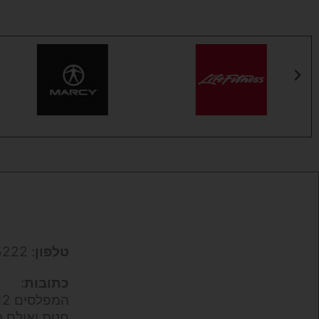
טלפון
: 050-9695222
כתובות
:
המפלסים 12,
חנות ואולם ת