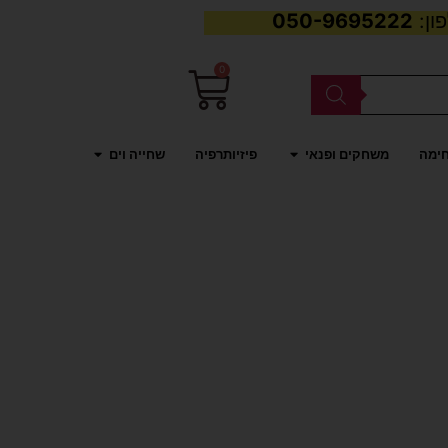
050-9695222
0
עגלת
קניות
פתח משחקים ופנאי
פתח שחייה וים
חימה
משחקים ופנאי
פיזיותרפיה
שחייה וים