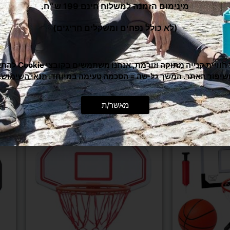
מינימום הזמנה למשלוח חינם 199 ש״ח.
(לא כולל נפחים ומשקלים חריגים)
כדי לתת לך חוויית קנייה מ
שיפור האתר. המשך גלישה = הסכמה טעימה במיוחד.
תנאי השימוש
.
מומלצים בשבילך
מאשר/ת