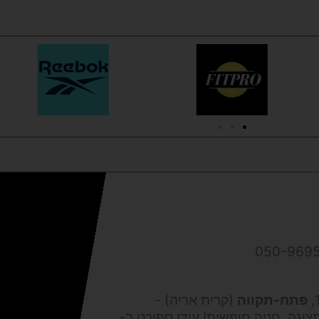
פתח-תקווה
(קרית אריה) -
צוגה, חניה חופשית! עידו ספורט ב-