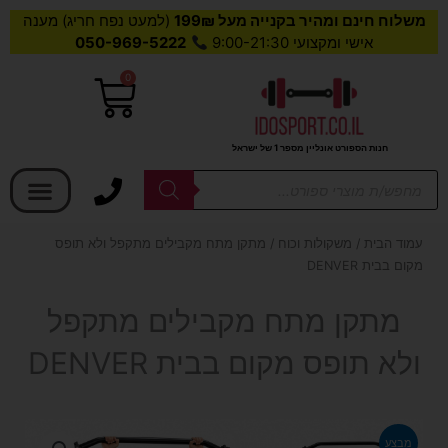
משלוח חינם ומהיר בקנייה מעל 199₪
(למעט נפח חריג) מענה
אישי ומקצועי 9:00-21:30
050-969-5222
0
עגלת
קניות
חנות הספורט אונליין מספר 1 של ישראל
בחר קטגוריה
Products
search
עמוד הבית
/
משקולות וכוח
/ מתקן מתח מקבילים מתקפל ולא תופס
מקום בבית DENVER
מתקן מתח מקבילים מתקפל
ולא תופס מקום בבית DENVER
מבצע