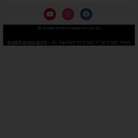
Y
I
F
o
n
a
u
s
c
e
t
t
כל הזכויות שמורות לעידו ספורט ©
u
a
b
b
g
o
האתר מקודם על ידי חברת הדיגיטל Go Top –
קידום אתרים לעסקים
e
r
o
a
k
m