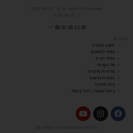
שעות אולם התצוגה: א׳-ה׳, 9:00-18:00
ו׳: 9:30-14:00
עמודים
תקנון החברה
עמוד לתשלום
עמוד הבית
סל הקניות
מדיניות פרטיות
הצהרת נגישות
בלוג ספורט
ביטול עסקה / דרכי ביטול
Y
I
F
o
n
a
u
s
c
כל הזכויות שמורות לעידו ספורט ©
t
t
e