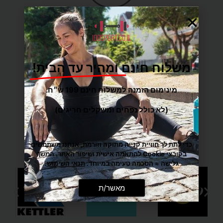
משלוח הכי מהיר עד הבית
משלוח חינם ומהיר עד הבית!
מענה אישי ומקצועי
מינימום הזמנה למשלוח חינם 199 ש״ח.
(לא כולל נפחים ומשקלים חריגים)
מגוון רחב של מוצרי ספורט
כדי לתת לך חוויית קנייה מתוקה וזורמת, אנחנו משתמשים
בקובצי Cookie להתאמה אישית ושיפור האתר. המשך
גלישה = הסכמה טעימה במיוחד.
תנאי השימוש
.
מאשר/ת