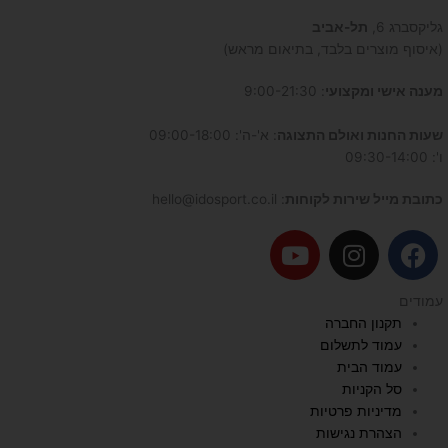
גליקסברג 6,
תל-אביב
(איסוף מוצרים בלבד, בתיאום מראש)
מענה אישי ומקצועי
: 9:00-21:30
שעות החנות ואולם התצוגה
: א'-ה': 09:00-18:00
ו': 09:30-14:00
כתובת מייל שירות לקוחות
: hello@idosport.co.il
Y
I
F
o
n
a
u
s
c
עמודים
t
t
e
תקנון החברה
u
a
b
עמוד לתשלום
b
g
o
עמוד הבית
e
r
o
סל הקניות
a
k
מדיניות פרטיות
הצהרת נגישות
m