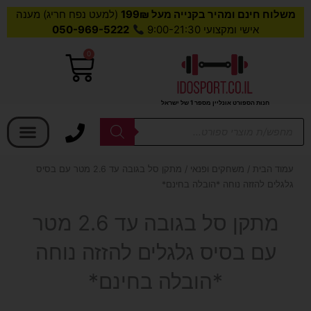
משלוח חינם ומהיר בקנייה מעל 199₪
(למעט נפח חריג) מענה
אישי ומקצועי 9:00-21:30
050-969-5222
0
עגלת
קניות
חנות הספורט אונליין מספר 1 של ישראל
בחר קטגוריה
Products
search
עמוד הבית
/
משחקים ופנאי
/ מתקן סל בגובה עד 2.6 מטר עם בסיס
גלגלים להזזה נוחה *הובלה בחינם*
מתקן סל בגובה עד 2.6 מטר
עם בסיס גלגלים להזזה נוחה
*הובלה בחינם*