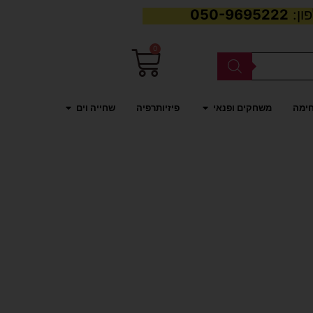
050-9695222
0
עגלת
קניות
פתח משחקים ופנאי
פתח שחייה וים
חימה
משחקים ופנאי
פיזיותרפיה
שחייה וים