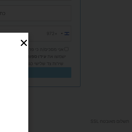
+972
Israel
+972
אני מסכים/ה כי פרטי האישיים (שם, 
ישמשו את
עידו ספורט
למענה לפנייה
שירות צד שלישי כגון Google ו-Meta, בהתאם ל
תשלום מאובטח SSL