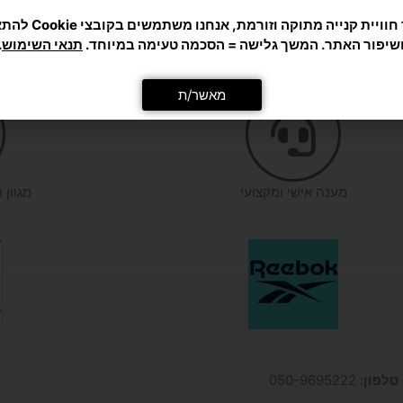
₪
79
₪
29
מאשר/ת
הוספה לסל
מענה אישי ומקצועי
מגוון 
טלפון
: 050-9695222