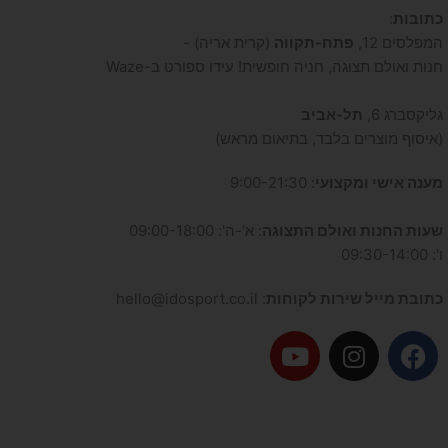
כתובות
:
המפלסים 12,
פתח-תקווה
(קרית אריה) -
חנות ואולם תצוגה, חניה חופשית! עידו ספורט ב-Waze
גליקסברג 6,
תל-אביב
(איסוף מוצרים בלבד, בתיאום מראש)
מענה אישי ומקצועי
: 9:00-21:30
שעות החנות ואולם התצוגה
: א'-ה': 09:00-18:00
ו': 09:30-14:00
כתובת מייל שירות לקוחות
: hello@idosport.co.il
Y
I
F
o
n
a
u
s
c
t
t
e
u
a
b