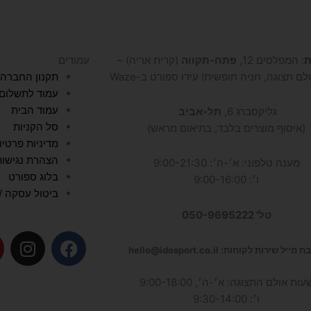
b
g
o
e
r
o
a
k
ת
: המפלסים 12,
פתח-תקווה
(קרית אריה) –
עמודים
m
לם תצוגה, חניה חופשית! עידו ספורט ב-Waze
תקנון החברה
עמוד לתשלום
עמוד הבית
גליקסברג 6,
תל-אביב
סל הקניות
(איסוף מוצרים בלבד, בתיאום מראש)
מדיניות פרטיו
הצהרת נגישות
מענה טלפוני: א׳-ה׳: 9:00-21:30
בלוג ספורט
ו׳: 9:00-16:00
ביטול עסקה / 
טל' 050-9695222
I
F
מייל שירות לקוחות: hello@idosport.co.il
n
a
s
c
עות אולם התצוגה: א׳-ה׳, 9:00-18:00
t
e
ו׳: 9:30-14:00
a
b