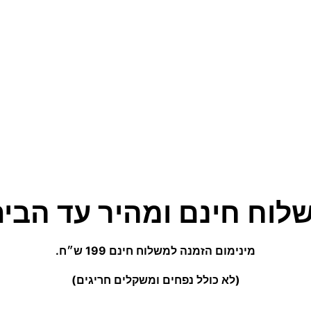
לוח חינם ומהיר עד הבית
מינימום הזמנה למשלוח חינם 199 ש״ח.
(לא כולל נפחים ומשקלים חריגים)
משחקים ופנאי
משחקי
כיסוי לשולחן פינג פונג SCORE – מתאים
שלישיית כדורי מטקות 2 נקודות
סט הוקי עם
כדי לתת לך חוויית קנייה מ
שיפור האתר. המשך גלישה = הסכמה טעימה במיוחד.
תנאי השימוש
.