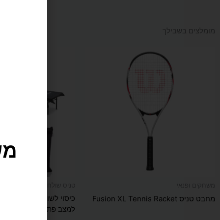
מומלצים בשבילך
למוצר
זה
יש
מספר
סוגים.
ניתן
מש
לבחור
את
האפשרויות
בעמוד
המוצר
משחקים ופנאי
טניס שולחן
מחבט טניס Fusion XL Tennis Racket
למצב פתוח וסגור
ו