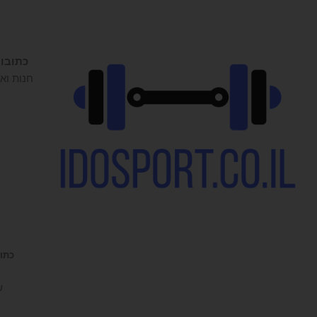
כתובו
חנות ואו
כתובת 
ש