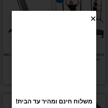
המקורי
הנוכחי
היה:
הוא:
₪990.
₪1,290.
(באטל
רופ)
משקולות וכוח
משקולות וכוח
מתקן מתח מקבילים מתקפל ולא
ספת כושר מתכווננת Marcy 670
תופס מקום בבית DENVER
₪
1,190
₪
990
₪
1,290
הוספה לסל
הוספה לסל
משלוח חינם ומהיר עד הבית!