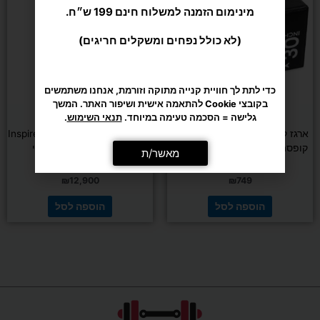
מינימום הזמנה למשלוח חינם 199 ש״ח.
(לא כולל נפחים ומשקלים חריגים)
כדי לתת לך חוויית קנייה מתוקה וזורמת, אנחנו משתמשים
בקובצי Cookie להתאמה אישית ושיפור האתר. המשך
אירובי
כוח ומשקולות
גלישה = הסכמה טעימה במיוחד.
תנאי השימוש
.
ארגז קרוספיט מרופד DENVER –
קרוס אובר פינתי Inspire FT1 PRO
קופסה פליאומטרית 50×60×76
– מכשיר כבלים מקצועי
מאשר/ת
ס"מ
₪
12,900
₪
749
הוספה לסל
הוספה לסל