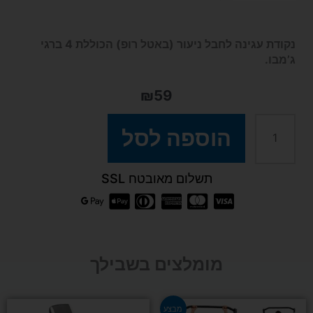
נקודת עגינה לחבל ניעור (באטל רופ) הכוללת 4 ברגי
ג’מבו.
₪
59
כמות
הוספה לסל
של
תשלום מאובטח SSL
נקודת
עגינה
מומלצים בשבילך
לחבל
המחיר
המחיר
ניעור
מבצע