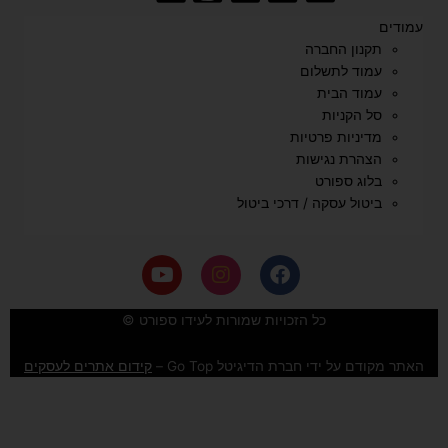
עמודים
תקנון החברה
עמוד לתשלום
עמוד הבית
סל הקניות
מדיניות פרטיות
הצהרת נגישות
בלוג ספורט
ביטול עסקה / דרכי ביטול
Y
I
F
o
n
a
u
s
c
e
t
t
כל הזכויות שמורות לעידו ספורט ©
u
a
b
b
g
o
האתר מקודם על ידי חברת הדיגיטל Go Top –
קידום אתרים לעסקים
e
r
o
a
k
m