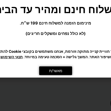
מינימום הזמנה למשלוח חינם 199 ש״ח.
(לא כולל נפחים ומשקלים חריגים)
כדי לתת לך חוויית קנייה מ
ן
טניס שולחן
שיפור האתר. המשך גלישה = הסכמה טעימה במיוחד.
תנאי השימוש
.
שולחן טניס EASY PONG מבית
כיסוי לשולחן פינג פונג SCORE – מתאים
למצב פתוח וסגור
מאשר/ת
₪
195
סל
הוספה לסל