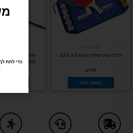
טניס שולחן
טניס שולח
ו
ערכת טניס שולחן JOOLA Family
ROBERTO FERRE רוברטו פרה
₪
649
₪
199
הוספה לסל
הוספה ל