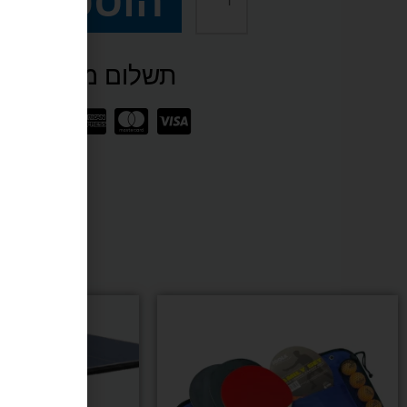
הוספה ל
של
תשלום מאובטח SSL
סט
מחבטים
וכדורים
לטניס
שולחן
מותג
PACIFIX
מש