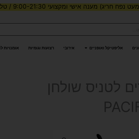
ט נפח חריג) מענה אישי ומקצועי 9:00-21:30 / טלפון:
ות וכוח
פתח אליפטיקל ואופניים
נים
אליפטיקל ואופניים
אירובי
רצועות וגומיות
אומנויות ל
ם לטניס שולחן