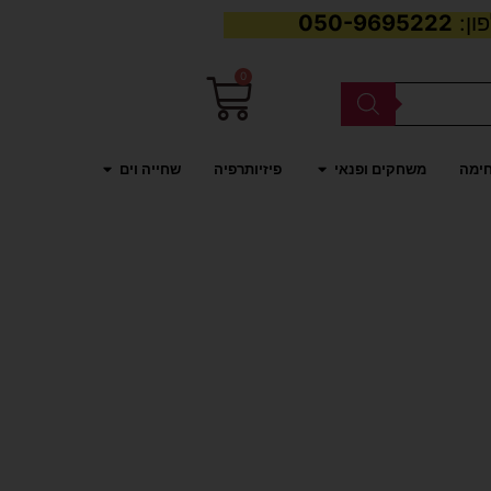
050-9695222
0
עגלת
קניות
פתח משחקים ופנאי
פתח שחייה וים
חימה
משחקים ופנאי
פיזיותרפיה
שחייה וים