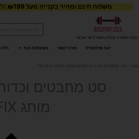
משלוח חינם ומהיר בקנייה מעל ₪199
(למע
Products
search
חנות הספורט אונליין מספר 1 של ישראל
פתח משקול
יוגה ופילאטיס
מזרני כושר
משקולות וכוח
הליכו
פנאי
/ סט מחבטים וכדורים לטניס שולחן מותג PACIFIX
סט מחבטים וכדורי
מותג PACIFIX