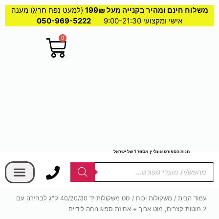
משלוח חינם ומהיר בקנייה מעל 199₪
(למעט נפח חריג) מענה
אישי ומקצועי 9:00-21:30
050-969-5222
0
עגלת
קניות
חנות הספורט אונליין מספר 1 של ישראל
בחר קטגוריה
Products
search
שחייה וים
משקולות וכוח
משחקים ופנאי
אומנויות לחימה
רצועות וגומיות
אליפטיקל ואופניים
יוגה ופילאט
עמוד הבית
/
משקולות וכוח
/ סט משקולות יד 40/20/30 ק"ג לבחירה עם
2 מוטות קצרים, מוט ארוך + אחיזת ספוג נוחה לידיים