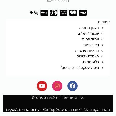
ו׳: 9:30-14:00
עמודים
תקנון החברה
עמוד לתשלום
עמוד הבית
סל הקניות
מדיניות פרטיות
הצהרת נגישות
בלוג ספורט
ביטול עסקה / דרכי ביטול
Y
I
F
o
n
a
u
s
c
e
t
t
כל הזכויות שמורות לעידו ספורט ©
u
a
b
b
g
o
האתר מקודם על ידי חברת הדיגיטל Go Top –
קידום אתרים לעסקים
e
r
o