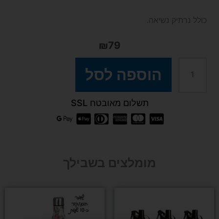
כולל נרתיק נשיאה.
₪
79
כמות
הוספה לסל
של
תשלום מאובטח SSL
סט
5
מומלצים בשבילך
גומיות
התנגדות
למוצר
זה
יש
לופ