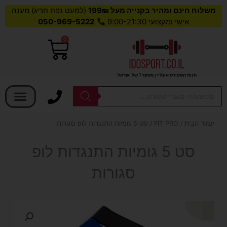
משלוח חינם ומהיר בקנייה מעל 199₪
(למעט נפח חריג) מענה
אישי ומקצועי 9:00-21:30
050-969-5222
0
עגלת
קניות
חנות הספורט אונליין מספר 1 של ישראל
בחר קטגוריה
Products
search
עמוד הבית
/
FIT PRO
/ סט 5 גומיות התנגדות לופ סגורות
סט 5 גומיות התנגדות לופ
סגורות