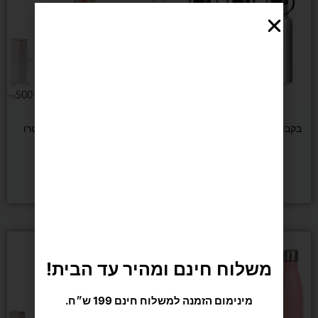
מספר
סוגים.
סגורות
ניתן
לבחור
את
האפשרויות
בעמוד
אומנויות לחימה
אומנויות לחימה
המוצר
בקבוק 750 מ"ל שומר חום/קור
בקבוק תרמי 500 מ"ל רטרו
₪
55
₪
69
בחר/י אפשרויות
הוספה לסל
משלוח חינם ומהיר עד הבית!
מינימום הזמנה למשלוח חינם 199 ש״ח.