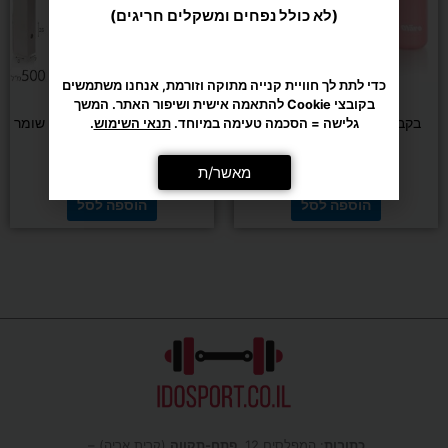
(לא כולל נפחים ומשקלים חריגים)
כדי לתת לך חוויית קנייה מתוקה וזורמת, אנחנו משתמשים
אומנויות לחימה
אומנויות לחימה
בקובצי Cookie להתאמה אישית ושיפור האתר. המשך
בקבוק תרמי 500 מ"ל צבעוני
בקבוק תרמי 500 מ"ל זברה שומר
גלישה = הסכמה טעימה במיוחד.
תנאי השימוש
.
חום קור
₪
55
₪
55
מאשר/ת
הוספה לסל
הוספה לסל
כתובות
: המפלסים 12,
פתח-תקווה
(קרית אריה) –