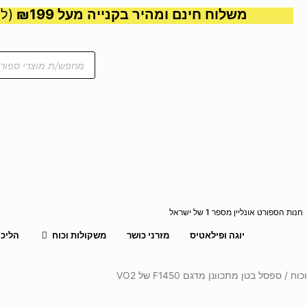
משלוח חינם ומהיר בקנייה מעל ₪199
(למע
Products
search
חנות הספורט אונליין מספר 1 של ישראל
פתח משקול
יוגה ופילאטיס
מזרני כושר
משקולות וכוח
הליכו
כוח
/ ספסל בטן מתכוונן מדגם F1450 של VO2