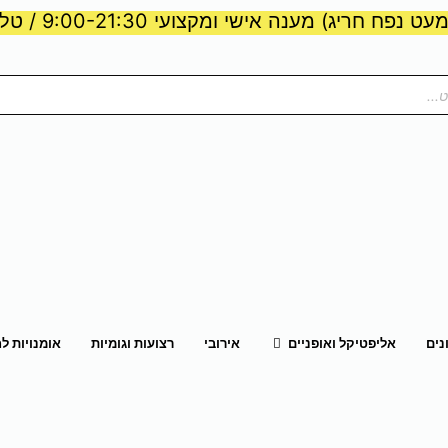
ט נפח חריג) מענה אישי ומקצועי 9:00-21:30 / טלפון:
ות וכוח
פתח אליפטיקל ואופניים
נים
אליפטיקל ואופניים
אירובי
רצועות וגומיות
אומנויות ל