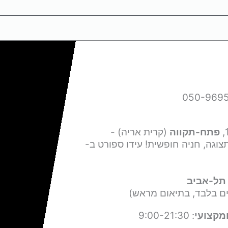
פתח-תקווה
(קרית אריה) -
צוגה, חניה חופשית! עידו ספורט ב-
תל-אביב
ים בלבד, בתיאום מראש)
מקצועי
: 9:00-21:30