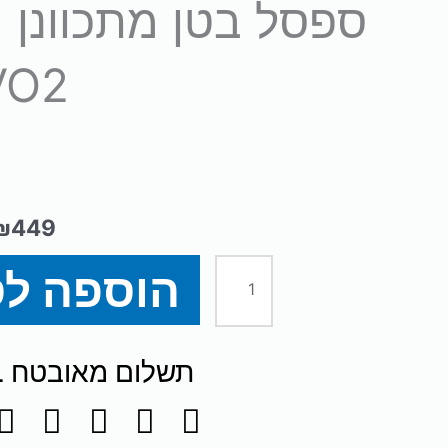
VO2
₪
449
הוספה ל
כמות
של
תשלום מאובטח SSL
ספסל
בטן