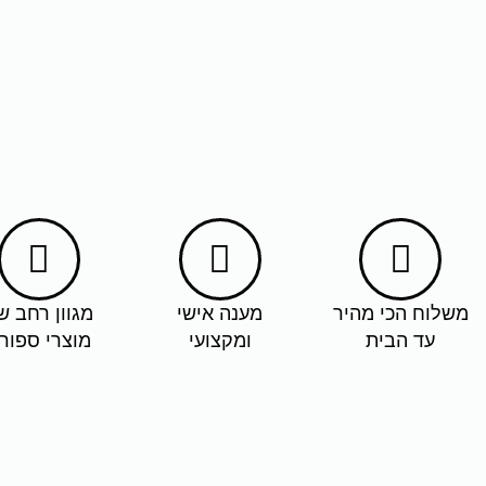
כוח ומשקול
מקבילים אקולייזר גובה מתכוונן 80-90
ס״מ
ספת כושר מתכוונננ
₪
1,179
₪
269
הוספה לסל
הוספה ל
משלוח הכי מהיר
מענה אישי
מגוון רחב ש
עד הבית
ומקצועי
מוצרי ספור