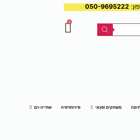
050-9695222
0
עגלת
קניות
פתח משחקים ופנאי
פתח שחייה וים
חימה
משחקים ופנאי
פיזיותרפיה
שחייה וים