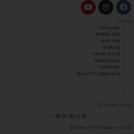
Y
I
F
o
n
a
u
s
c
עמודים
t
t
e
תקנון החברה
u
a
b
עמוד לתשלום
b
g
o
עמוד הבית
e
r
o
סל הקניות
a
k
מדיניות פרטיות
הצהרת נגישות
m
בלוג ספורט
ביטול עסקה / דרכי ביטול
השכרת הליכון
תשלום מאובטח SSL
כל הזכויות שמורות לעידו ספורט ©