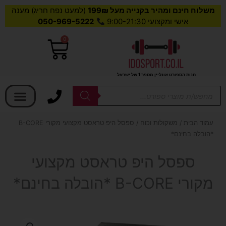
משלוח חינם ומהיר בקנייה מעל 199₪
(למעט נפח חריג) מענה
אישי ומקצועי 9:00-21:30
050-969-5222
0
עגלת
קניות
חנות הספורט אונליין מספר 1 של ישראל
בחר קטגוריה
Products
search
עמוד הבית
/
משקולות וכוח
/ ספסל היפ טראסט מקצועי מקורי B-CORE
*הובלה בחינם*
ספסל היפ טראסט מקצועי
מקורי B-CORE *הובלה בחינם*