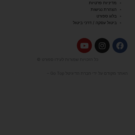
מדיניות פרטיות
הצהרת נגישות
בלוג ספורט
ביטול עסקה / דרכי ביטול
Y
I
F
o
n
a
u
s
c
כל הזכויות שמורות לעידו ספורט ©
t
t
e
u
a
b
האתר מקודם על ידי חברת הדיגיטל Go Top –
קידום אתרים לעסקים
b
g
o
e
r
o
a
k
m