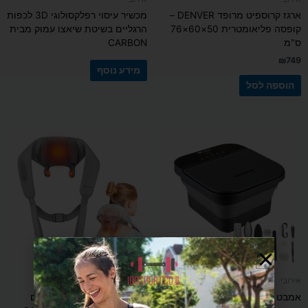
ארגז קרוספיט מרופד DENVER –
מכשיר עיסוי רפלקסולוגי 3D לכפות
קופסה פליאומטרית 50×60×76
הרגליים בשיטת שיאצו עמוק מבית
ס"מ
CARBON
₪
749
מידע נוסף
הוספה לסל
אירובי
אירובי
אמבט עיסוי וספא רגליים מתקפל
חגורת עיסוי אלחוטית 4D עם