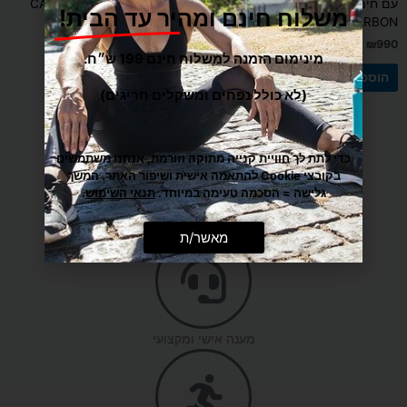
עם חימום, בועות ושלט רחוק מבית
חימום אינפרא מבית CARBON
משלוח חינם ומהיר עד הבית!
CARBON
₪
690
₪
990
מינימום הזמנה למשלוח חינם 199 ש״ח.
הוספה לסל
הוספה לסל
(לא כולל נפחים ומשקלים חריגים)
כדי לתת לך חוויית קנייה מתוקה וזורמת, אנחנו משתמשים
בקובצי Cookie להתאמה אישית ושיפור האתר. המשך
גלישה = הסכמה טעימה במיוחד.
תנאי השימוש
.
משלוח הכי מהיר עד הבית
מאשר/ת
מענה אישי ומקצועי