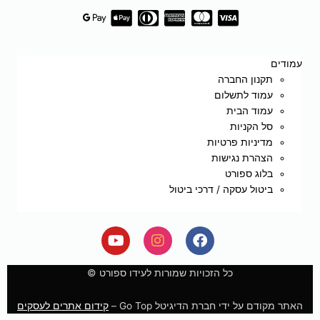
עמודים
תקנון החברה
עמוד לתשלום
עמוד הבית
סל הקניות
מדיניות פרטיות
הצהרת נגישות
בלוג ספורט
ביטול עסקה / דרכי ביטול
Y
I
F
o
n
a
u
s
c
e
t
t
כל הזכויות שמורות לעידו ספורט ©
u
a
b
b
g
o
האתר מקודם על ידי חברת הדיגיטל Go Top –
קידום אתרים לעסקים
e
r
o