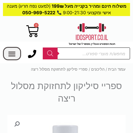
משלוח חינם ומהיר בקנייה מעל 199₪
(למעט נפח חריג) מענה
אישי ומקצועי 9:00-21:30
050-969-5222
0
עגלת
קניות
בחר קטגוריה
חנות הספורט אונליין מספר 1 של ישראל
Products
search
עמוד הבית
/
הליכונים
/ ספריי סיליקון לתחזוקת מסלול ריצה
ספריי סיליקון לתחזוקת מסלול
ריצה