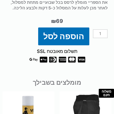
את הספריי מומלץ לרסס בכל שבועיים מתחת למסלול,
לאחר מכן לעלות על המסלול כ-5 דקות ולבצע הליכה.
₪
69
הוספה לסל
כמות
של
תשלום מאובטח SSL
ספריי
סיליקון
מומלצים בשבילך
לתחזוקת
משלוח
למוצר
חינם
מסלול
זה
יש
ריצה
מספר