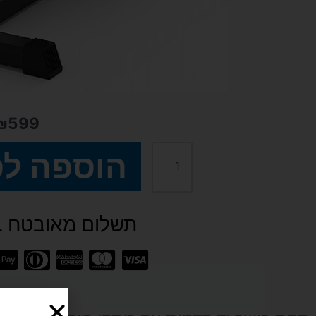
₪
599
הוספה ל
כמות
של
תשלום מאובטח SSL
ספת
כושר
יד