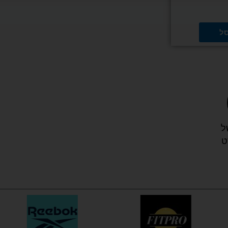
סל
ל
ט