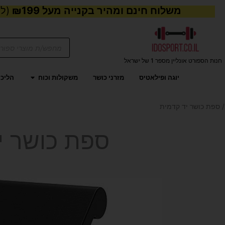
משלוח חינם ומהיר בקנייה מעל ₪199
(למע
Products
search
חנות הספורט אונליין מספר 1 של ישראל
פתח משקול
יוגה ופילאטיס
מזרני כושר
משקולות וכוח
הליכו
 ספת כושר יד קדמית
ספת כושר י