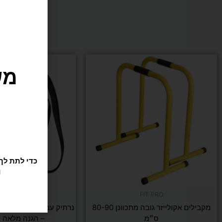
מש
ו
FIT PRO
FIT PRO
מקבילים אקולייזר גובה מתכוונן 80-90
נרתיק עמיד למים לטלפון
ס״מ
– הגנה מלאה 