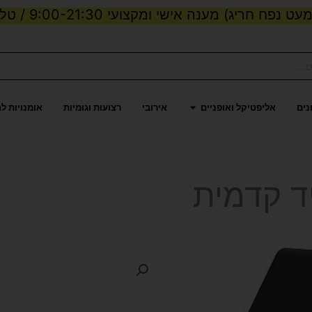
ט נפח חריג) מענה אישי ומקצועי 9:00-21:30 / טלפון:
ות וכוח
פתח אליפטיקל ואופניים
נים
אליפטיקל ואופניים
אירובי
רצועות וגומיות
אומנויות ל
ד קדמית