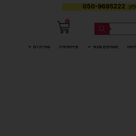
050-9695222
0
עגלת
קניות
פתח משחקים ופנאי
פתח שחייה וים
חימה
משחקים ופנאי
פיזיותרפיה
שחייה וים