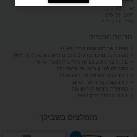
מידות במצב מקופל:
אורך: 83 ס"מ
רוחב: 36 ס"מ
גובה: 26.5 ס"מ
יתרונות מרכזיים
✔ ספת כושר מתכווננת מבית YORK
✔ משענת גב מתכווננת ל-6 מצבים (משיפוע שלילי עד 90°)
✔ כוונון גובה מושב וכריות רגליים להתאמה אישית
✔ מתאימה למגוון רחב של תרגילי כוח
✔ ריפוד עבה ונוח מחומר מונע הזעה
✔ עיצוב קומפקטי וחוסך מקום
✔ מתקפלת בקלות לאחסון נוח
✔ יציבה ובטוחה בזמן האימון
מומלצים בשבילך
המחיר
המחיר
מבצע