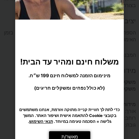
בצורה נוחה.
יציבות ובטיחות בזמן האימון
משלוח חינם ומהיר עד הבית!
הספה כוללת
מייצבי בסיס חזקים
המספקים יציבות גבוהה בזמן
מינימום הזמנה למשלוח חינם 199 ש״ח.
האימון ומונעים תזוזה או החלקה במהלך התרגילים.
(לא כולל נפחים ומשקלים חריגים)
המבנה החזק מאפשר לבצע אימונים בביטחון ובנוחות.
מידות ומשקל
כדי לתת לך חוויית קנייה מתוקה וזורמת, אנחנו משתמשים
בקובצי Cookie להתאמה אישית ושיפור האתר. המשך
משקל הספה:
12.5 ק"ג
גלישה = הסכמה טעימה במיוחד.
תנאי השימוש
.
משקל משתמש מרבי:
120 ק"ג
מאשר/ת
מידות במצב פתוח:
אורך: 140 ס"מ
רוחב: 36 ס"מ
גובה: 44–110 ס"מ