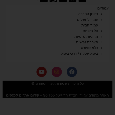
עמודים
תקנון החברה
עמוד לתשלום
עמוד הבית
סל הקניות
מדיניות פרטיות
הצהרת נגישות
בלוג ספורט
ביטול עסקה / דרכי ביטול
Y
I
F
o
n
a
u
s
c
e
t
t
כל הזכויות שמורות לעידו ספורט ©
u
a
b
b
g
o
האתר מקודם על ידי חברת הדיגיטל Go Top –
קידום אתרים לעסקים
e
r
o
a
k
m