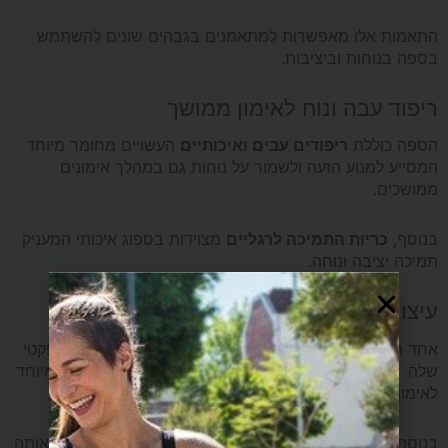
התאמות אלו מאפשרות למתאמנים בגבהים שונים להשתמש
בספה בנוחות וביציבות.
ריפוד עבה ונוח לאימון ממושך
הספה כוללת
ריפודים עבים ואיכותיים
העשויים מחומר מיוחד
המסייע למנוע הזעה ולשמור על נוחות גם במהלך אימונים
ממושכים.
בנוסף,
כריות התמיכה לרגליים
מצוידות בספוג איכותי המעניק
תמיכה יציבה ונוחה.
עיצוב קומפקטי וחיסכון במקום
אחד היתרונות הגדולים של YORK 2110 הוא העיצוב הקומפקטי
שלה. הספה דורשת
שטח רצפה מינימלי
, ולכן מתאימה במיוחד
לאימון ביתי גם בדירות קטנות.
בנוסף, ניתן
לקפל את הספה בקלות
לאחר האימון ולאחסן אותה