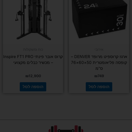
אירובי
כוח ומשקולות
ארגז קרוספיט מרופד DENVER –
קרוס אובר פינתי Inspire FT1 PRO
קופסה פליאומטרית 50×60×76
– מכשיר כבלים מקצועי
ס"מ
₪
12,900
₪
749
הוספה לסל
הוספה לסל