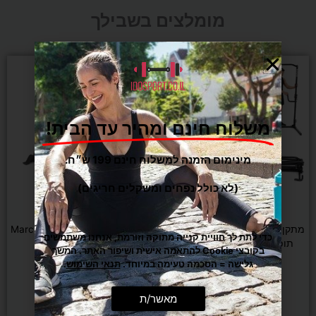
מומלצים בשבילך
המחיר
המחיר
מבצע
המקורי
הנוכחי
היה:
הוא:
₪990.
₪1,290.
משלוח חינם ומהיר עד הבית!
מינימום הזמנה למשלוח חינם 199 ש״ח.
(לא כולל נפחים ומשקלים חריגים)
משקולות וכוח
משקולות וכוח
מתקן מתח מקבילים מתקפל ולא
ספת כושר מתכווננת Marcy 670
כדי לתת לך חוויית קנייה מתוקה וזורמת, אנחנו משתמשים
תופס מקום בבית DENVER
בקובצי Cookie להתאמה אישית ושיפור האתר. המשך
גלישה = הסכמה טעימה במיוחד.
תנאי השימוש
.
₪
1,190
₪
990
₪
1,290
מאשר/ת
הוספה לסל
הוספה לסל