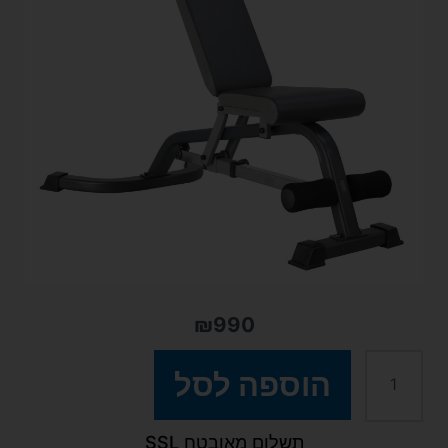
₪
990
כמות
הוספה לסל
של
תשלום מאובטח SSL