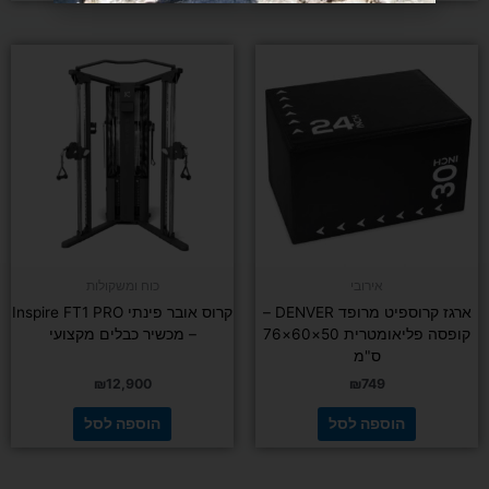
אירובי
כוח ומשקולות
ארגז קרוספיט מרופד DENVER –
קרוס אובר פינתי Inspire FT1 PRO
קופסה פליאומטרית 50×60×76
– מכשיר כבלים מקצועי
ס"מ
₪
12,900
₪
749
הוספה לסל
הוספה לסל