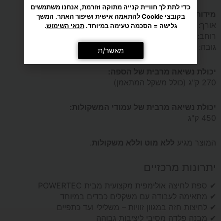
מידות המכשיר:
אורך:
140 ס"מ
רוחב:
129 ס"מ
גובה:
158 ס"מ
יכולת נשיאה מרבית של הספה:
270 ק"ג (כולל משקל המתאמן)
יכולת נשיאה מרבית של עמודי המשקולות:
450 ק"ג
המוצר מגיע
ללא מוט וללא משקולות
.
יתרונות מרכזיים
✔ ספת לחיצה אולימפית מקצועית מבית POWERTEC
✔ מתאימה לעבודה עם משקלים כבדים במיוחד
✔ לחיצות חזה במגוון זוויות – משלילי ועד כתפיים
✔ מבנה פלדה מסיבי ליציבות גבוהה