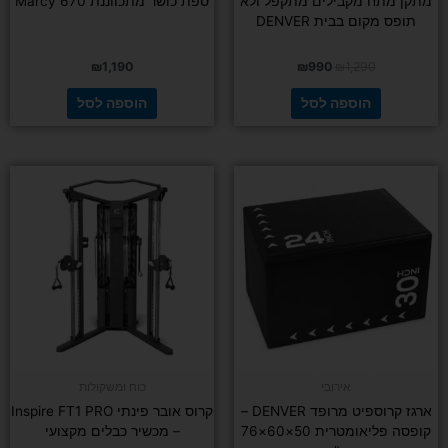
מתקן מתח מקבילים מתקפל ולא
ספת כושר מתכווננת Marcy 670
תופס מקום בבית DENVER
₪
1,190
₪
990
₪
1,290
הוספה לסל
הוספה לסל
אירובי
כוח ומשקולות
ארגז קרוספיט מרופד DENVER –
קרוס אובר פינתי Inspire FT1 PRO
קופסה פליאומטרית 50×60×76
– מכשיר כבלים מקצועי