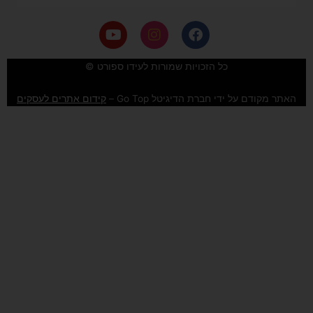
Y
I
F
o
n
a
u
s
c
e
t
t
כל הזכויות שמורות לעידו ספורט ©
u
a
b
b
g
o
האתר מקודם על ידי חברת הדיגיטל Go Top –
קידום אתרים לעסקים
e
r
o
a
k
m