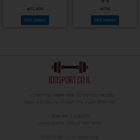
ס"מ
₪
12,900
₪
749
הוספה לסל
הוספה לסל
כתובות
: המפלסים 12,
פתח-תקווה
(קרית אריה) –
חנות ואולם תצוגה, חניה חופשית! עידו ספורט ב-Waze
גליקסברג 6,
תל-אביב
(איסוף מוצרים בלבד, בתיאום מראש)
מענה טלפוני: א׳-ה׳: 9:00-21:30