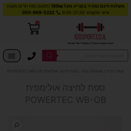
משלוח חינם ומהיר בקנייה מעל 199₪
(למעט נפח חריג) מענה
אישי ומקצועי 9:00-21:30
050-969-5222
0
עגלת
קניות
חנות הספורט אונליין מספר 1 של ישראל
בחר קטגוריה
Products
search
עמוד הבית
/
משקולות וכוח
/ ספת לחיצה אולימפית POWERTEC WB-OB
ספת לחיצה אולימפית
POWERTEC WB-OB