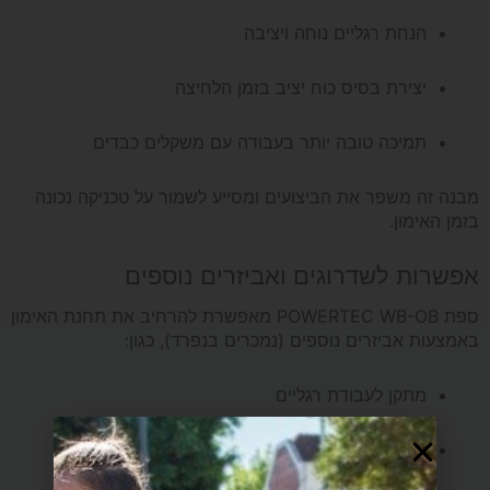
הנחת רגליים נוחה ויציבה
יצירת בסיס כוח יציב בזמן הלחיצה
תמיכה טובה יותר בעבודה עם משקלים כבדים
מבנה זה משפר את הביצועים ומסייע לשמור על טכניקה נכונה
בזמן האימון.
אפשרות לשדרוגים ואביזרים נוספים
ספת POWERTEC WB-OB מאפשרת להרחיב את תחנת האימון
באמצעות אביזרים נוספים (נמכרים בנפרד), כגון:
מתקן לעבודת רגליים
מתקן לאימון ידיים