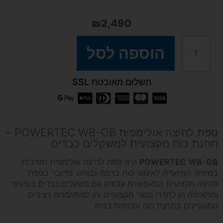
₪
2,490
כמות
הוספה לסל
של
תשלום מאובטח SSL
ספת
לחיצה
ספת לחיצה אולימפית POWERTEC WB-OB –
תחנת כוח מקצועית למשקלים כבדים
אולימפית
POWERTEC WB-OB
היא ספת לחיצה אולימפית מסיבית
במיוחד המיועדת לאימוני כוח ברמה גבוהה. מדובר בספת
POWERTEC
לחיצה מקצועית המאפשרת עבודה עם משקלים כבדים במיוחד
ומתאימה הן לחדרי כושר מקצועיים והן למתאמנים רציניים
WB-
המעוניינים בתחנת כוח איכותית בבית.
OB