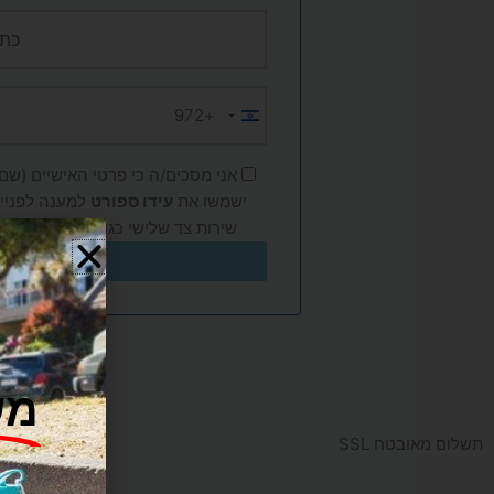
+972
Israel
+972
אני מסכים/ה כי פרטי האישיים (שם, 
ישמשו את
עידו ספורט
למענה לפנייה
שירות צד שלישי כגון Google ו-Meta, בהתאם ל
מש
תשלום מאובטח SSL