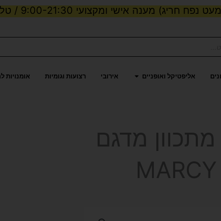
ט נפח חריג) מענה אישי ומקצועי 9:00-21:30 / טלפון:
ות וכוח
פתח אליפטיקל ואופניים
נים
אליפטיקל ואופניים
אירובי
רצועות וגומיות
אומנויות ל
מתכוון מדגם