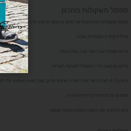
ספסל משקולות מתכוון
ספסל משקולות מתכווננת של מותג Marcy לביצוע תרגילי משקולות חופשיות.
ו
שילדת פלדה עוצמתית ועבה.
כריות ספסל עם ריפוד עבה ונוח ביותר.
מייצבים משני צידי הספסל למניעת תנודות.
כיוונון ל-4 מצבים של זווית ישרה, שיפוע עליון, מצב מאוזן ושיפוע יורד לביצוע כפיפות בטן.
ספוגים עבים לרגליים וידיות אחיזה.
ניתן להרכיב את הספה בקלות באופן עצמאי.
מומלצים בשבילך