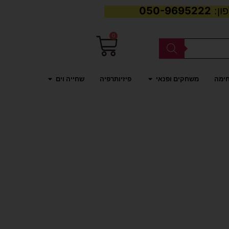
050-9695222
0
עגלת
קניות
פתח משחקים ופנאי
פתח שחייה וים
חימה
משחקים ופנאי
פיזיותרפיה
שחייה וים