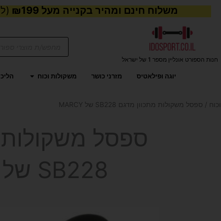
משלוח חינם ומהיר בקנייה מעל ₪199
(למע
Products
search
חנות הספורט אונליין מספר 1 של ישראל
פתח משקול
יוגה ופילאטיס
מזרני כושר
משקולות וכוח
הליכו
כוח
/ ספסל משקולות מתכוון מדגם SB228 של MARCY
ספסל משקולות 
SB228 של MARCY