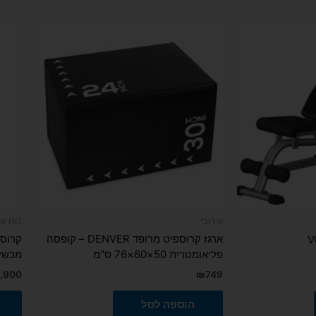
אירובי
כוח ומ
ארגז קרוספיט מרופד DENVER – קופסה
פליאומטרית 50×60×76 ס"מ
מכשיר
,900
₪
749
הוספה לסל