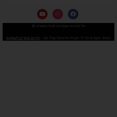
Y
I
F
o
n
a
u
s
c
e
t
t
כל הזכויות שמורות לעידו ספורט ©
u
a
b
b
g
o
האתר מקודם על ידי חברת הדיגיטל Go Top –
קידום אתרים לעסקים
e
r
o
a
k
m