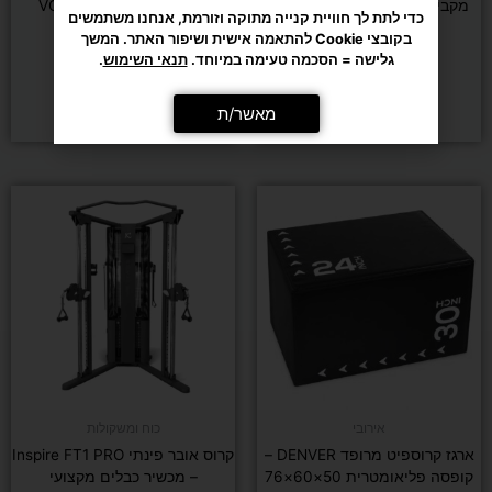
מקבילים אקולייזר גובה מתכוונן
ספת כושר מתכוונננת VO2
כדי לתת לך חוויית קנייה מתוקה וזורמת, אנחנו משתמשים
80-90 ס״מ
בקובצי Cookie להתאמה אישית ושיפור האתר. המשך
גלישה = הסכמה טעימה במיוחד.
תנאי השימוש
.
₪
1,179
₪
269
מאשר/ת
הוספה לסל
הוספה לסל
אירובי
כוח ומשקולות
ארגז קרוספיט מרופד DENVER –
קרוס אובר פינתי Inspire FT1 PRO
קופסה פליאומטרית 50×60×76
– מכשיר כבלים מקצועי