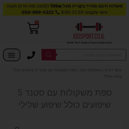
משלוח חינם ומהיר בקנייה מעל 199₪
(למעט נפח חריג) מענה
אישי ומקצועי 9:00-21:30
050-969-5222
0
עגלת
קניות
חנות הספורט אונליין מספר 1 של ישראל
בחר קטגוריה
Products
search
עמוד הבית
/
משקולות וכוח
/ ספת משקולות עם סטנד 5 שיפועים כולל
שיפוע שלילי
ספת משקולות עם סטנד 5
שיפועים כולל שיפוע שלילי