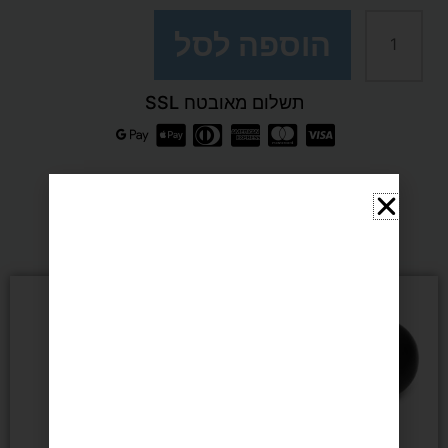
להגנת
הוספה לסל
ראש
תשלום מאובטח SSL
וצוואר
מותג
מומלצים בשבילך
DERBY
למוצר
זה
יש
מספר
סוגים.
ניתן
לבחור
את