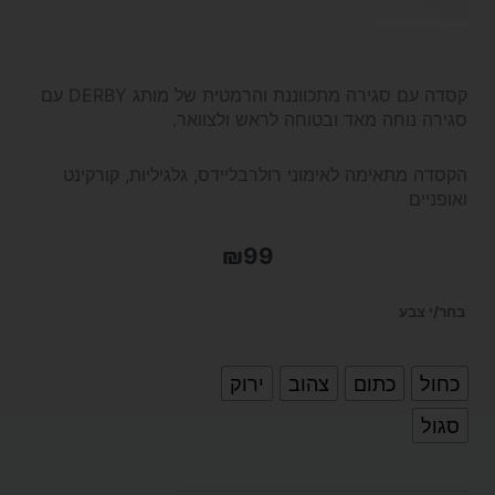
קסדה עם סגירה מתכווננת והרמטית של מותג DERBY עם
סגירה נוחה מאד ובטוחה לראש ולצוואר.
הקסדה מתאימה לאימוני רולרבליידס, גלגיליות, קורקינט
ואופניים
₪
99
כמות
בחר/י צבע
של
כחול
כתום
צהוב
ירוק
קסדה
סגול
בטיחות