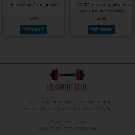
כיסוי לשולחן פינג פונג SCORE –
סט הוקי עם 2 מקלות וכדור
מתאים למצב פתוח וסגור
₪
79
₪
195
הוספה לסל
הוספה לסל
כתובות
: המפלסים 12,
פתח-תקווה
(קרית אריה) –
חנות ואולם תצוגה, חניה חופשית! עידו ספורט ב-Waze
גליקסברג 6,
תל-אביב
(איסוף מוצרים בלבד, בתיאום מראש)