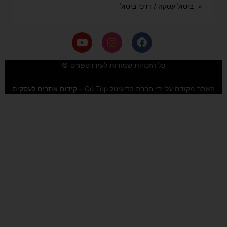
ביטול עסקה / דרכי ביטול
Y
I
F
o
n
a
u
s
c
e
t
t
כל הזכויות שמורות לעידו ספורט ©
u
a
b
b
g
o
האתר מקודם על ידי חברת הדיגיטל Go Top –
קידום אתרים לעסקים
e
r
o
a
k
m