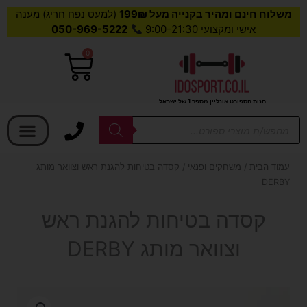
משלוח חינם ומהיר בקנייה מעל 199₪
(למעט נפח חריג) מענה
אישי ומקצועי 9:00-21:30
050-969-5222
0
עגלת
קניות
חנות הספורט אונליין מספר 1 של ישראל
בחר קטגוריה
Products
search
עמוד הבית
/
משחקים ופנאי
/ קסדה בטיחות להגנת ראש וצוואר מותג
DERBY
קסדה בטיחות להגנת ראש
וצוואר מותג DERBY