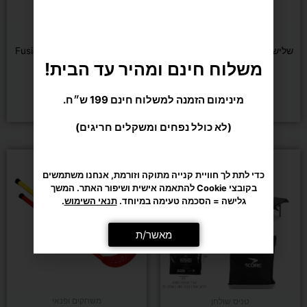
האפשרויות
בעמוד
משחקים ופנאי
משחקים ופנאי
המוצר
שלישיית כדורי מטקות 2 נקודות
מחבט טניס Fusion XL Tennis
Racket
משלוח חינם ומהיר עד הבית!
₪
279
₪
29
מינימום הזמנה למשלוח חינם 199 ש״ח.
הוספה לסל
בחר/י אפשרויות
(לא כולל נפחים ומשקלים חריגים)
כדי לתת לך חוויית קנייה מתוקה וזורמת, אנחנו משתמשים
בקובצי Cookie להתאמה אישית ושיפור האתר. המשך
גלישה = הסכמה טעימה במיוחד.
תנאי השימוש
.
מאשר/ת
משחקים ופנאי
טניס שולחן