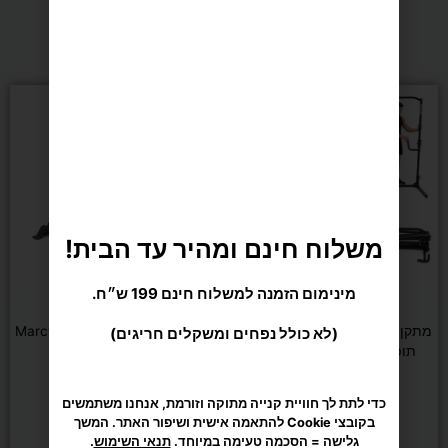
מומלצים בשבילך
המחיר
המחיר
מבצע
המקורי
הנוכחי
היה:
הוא:
₪990.
₪1,290.
משלוח חינם ומהיר עד הבית!
מינימום הזמנה למשלוח חינם 199 ש״ח.
(לא כולל נפחים ומשקלים חריגים)
משקולות וכוח
משקולות וכוח
מתקן מתח מקבילים מתקפל ולא
ספת כושר מתכווננת Marcy 670
תופס מקום בבית DENVER
כדי לתת לך חוויית קנייה מתוקה וזורמת, אנחנו משתמשים
בקובצי Cookie להתאמה אישית ושיפור האתר. המשך
₪
1,190
₪
990
₪
1,290
גלישה = הסכמה טעימה במיוחד.
תנאי השימוש
.
הוספה לסל
הוספה לסל