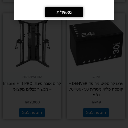
מאשר/ת
אירובי
כוח ומשקולות
ארגז קרוספיט מרופד DENVER –
קרוס אובר פינתי Inspire FT1 PRO
קופסה פליאומטרית 50×60×76
– מכשיר כבלים מקצועי
ס"מ
₪
12,900
₪
749
הוספה לסל
הוספה לסל