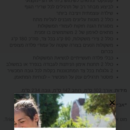
קומפקטי ומתאים לשימוש ביתי או חצי-מקצועי
לביצוע מבחר רב של תרגילים לכל שרירי הגוף
MAXX-
שילדה עוצמתית ויציבה ביותר
כולל 2 מוטות עליונים מובנים לעליות מתח
1
מסגרות הגנה חזקות לעמודי המשקולות
מתאים לאימון של 2 משתמשים בו זמנית
*הובלה
כולל 2 צירי משקולות, 90 ק"ג בכל צד, סה"כ 180 ק"ג
משקולות הנעים בצורה שקטה על עמודי פלדה מצופים
והרכבה
בכרום
כבלי פלדה תעשייתיים לנשיאת המשקולות
כולל 2 תחנות אימון הניתנות לעבודה בנפרד או במשולב
בחינם*
2 גלגלות בכל צד המתכווננות בקלות לכל גובה המכשיר
פוסטר תרגילים ענק על המכשיר – לנוחיות המתאמן.
מידות
: אורך 102 ס"מ, רוחב 147 ס"מ, גובה 234 ס"מ.
*אביזרים נלווים
:
מוט ארוך, מוט ישר מרופד, ידית אחיזה משולשת וחבל Triceps.