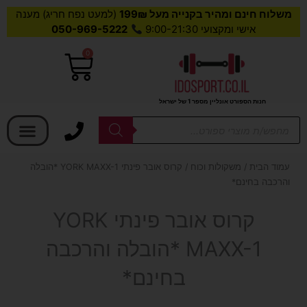
משלוח חינם ומהיר בקנייה מעל 199₪
(למעט נפח חריג) מענה
אישי ומקצועי 9:00-21:30
050-969-5222
0
עגלת
קניות
חנות הספורט אונליין מספר 1 של ישראל
בחר קטגוריה
Products
search
עמוד הבית
/
משקולות וכוח
/ קרוס אובר פינתי YORK MAXX-1 *הובלה
והרכבה בחינם*
קרוס אובר פינתי YORK
MAXX-1 *הובלה והרכבה
בחינם*