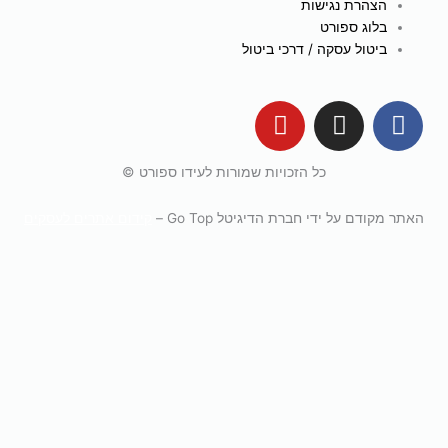
הצהרת נגישות
בלוג ספורט
ביטול עסקה / דרכי ביטול
Y
I
F
o
n
a
u
s
c
כל הזכויות שמורות לעידו ספורט ©
t
t
e
u
a
b
האתר מקודם על ידי חברת הדיגיטל Go Top –
קידום אתרים לעסקים
b
g
o
e
r
o
a
k
m