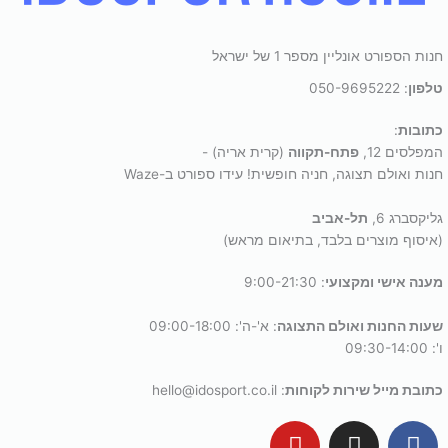
חנות הספורט אונליין מספר 1 של ישראל
טלפון
: 050-9695222
כתובות
:
המפלסים 12,
פתח-תקווה
(קרית אריה) -
חנות ואולם תצוגה, חניה חופשית! עידו ספורט ב-Waze
גליקסברג 6,
תל-אביב
(איסוף מוצרים בלבד, בתיאום מראש)
מענה אישי ומקצועי
: 9:00-21:30
שעות החנות ואולם התצוגה
: א'-ה': 09:00-18:00
ו': 09:30-14:00
כתובת מייל שירות לקוחות
: hello@idosport.co.il
Y
I
F