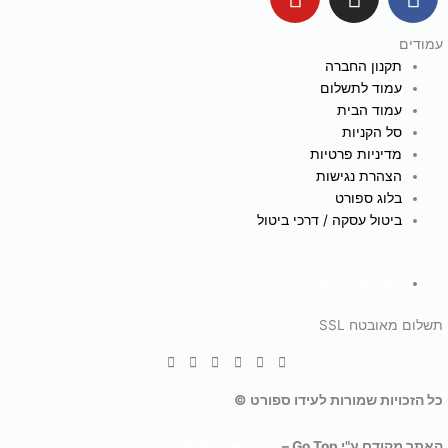
o
n
a
u
s
c
עמודים
t
t
e
תקנון החברה
u
a
b
עמוד לתשלום
b
g
o
עמוד הבית
e
r
o
סל הקניות
a
k
מדיניות פרטיות
הצהרת נגישות
m
בלוג ספורט
ביטול עסקה / דרכי ביטול
השכרת הליכון
תשלום מאובטח SSL
כל הזכויות שמורות לעידו ספורט ©
האתר מקודם ע"י Go Top –
קידום אתרים לעסקים