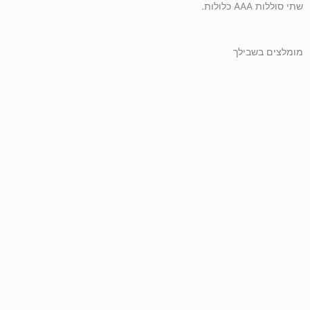
שתי סוללות AAA כלולות.
מומלצים בשבילך
פיזיותרפיה ושיווי משקל
אירובי
טבעת מעיכה לעיסוי וחיזוק כף
Lenwave
מכשיר עיסוי רפלקסולוגי 3D לכפות
הרגליים בשיטת שיאצו עמוק מבית
₪
25
CARBON
הוספה לסל
מידע נוסף
אירובי
אירובי
חגורת עיסוי אלחוטית 4D עם