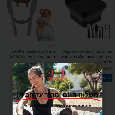
אירובי
אירובי
אמבט עיסוי וספא רגליים מתקפל
חגורת עיסוי אלחוטית 4D עם
עם חימום, בועות ושלט רחוק מבית
חימום אינפרא מבית CARBON
CARBON
₪
690
₪
990
הוספה לסל
הוספה לסל
משלוח חינם ומהיר עד הבית!
מינימום הזמנה למשלוח חינם 199 ש״ח.