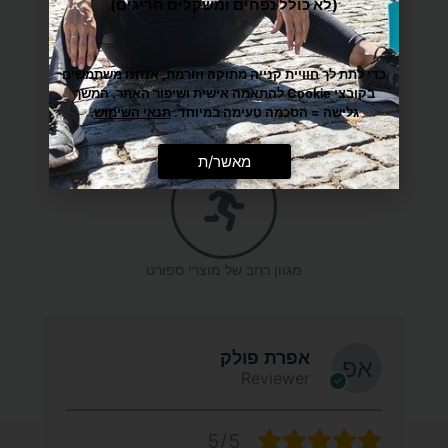
(לא כולל נפחים ומשקלים חריגים)
משלוח הכי מהיר עד הבית
כדי לתת לך חוויית קנייה מתוקה וזורמת, אנחנו משתמשים
בקובצי Cookie להתאמה אישית ושיפור האתר. המשך
גלישה = הסכמה טעימה במיוחד.
תנאי השימוש
.
מענה אישי ומקצועי
מאשר/ת
מגוון רחב של מוצרי ספורט
אפרת פולק
Reviewer
5/5