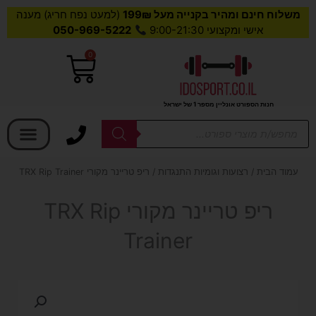
משלוח חינם ומהיר בקנייה מעל 199₪
(למעט נפח חריג) מענה
אישי ומקצועי 9:00-21:30
050-969-5222
0
עגלת
קניות
חנות הספורט אונליין מספר 1 של ישראל
בחר קטגוריה
Products
search
עמוד הבית
/
רצועות וגומיות התנגדות
/ ריפ טריינר מקורי TRX Rip Trainer
ריפ טריינר מקורי TRX Rip
Trainer