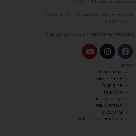
מענה אישי ומקצועי
: 9:00-21:30
שעות החנות ואולם התצוגה
: א'-ה': 09:00-18:00
ו': 09:30-14:00
כתובת מייל שירות לקוחות
: hello@idosport.co.il
Y
I
F
o
n
a
u
s
c
עמודים
t
t
e
תקנון החברה
u
a
b
עמוד לתשלום
b
g
o
עמוד הבית
e
r
o
סל הקניות
a
k
מדיניות פרטיות
הצהרת נגישות
m
בלוג ספורט
ביטול עסקה / דרכי ביטול