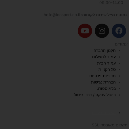
ו': 09:30-14:00
כתובת מייל שירות לקוחות
: hello@idosport.co.il
Y
I
F
o
n
a
u
s
c
עמודים
t
t
e
תקנון החברה
u
a
b
עמוד לתשלום
b
g
o
עמוד הבית
e
r
o
סל הקניות
a
k
מדיניות פרטיות
הצהרת נגישות
m
בלוג ספורט
ביטול עסקה / דרכי ביטול
השכרת הליכון
תשלום מאובטח SSL