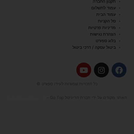
תקנון החברה
עמוד לתשלום
עמוד הבית
סל הקניות
מדיניות פרטיות
הצהרת נגישות
בלוג ספורט
ביטול עסקה / דרכי ביטול
Y
I
F
o
n
a
u
s
c
כל הזכויות שמורות לעידו ספורט ©
t
t
e
u
a
b
האתר מקודם על ידי חברת הדיגיטל Go Top –
קידום אתרים לעסקים
b
g
o
e
r
o
a
k
m