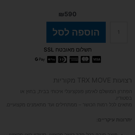
₪
590
כמות
הוספה לסל
של
תשלום מאובטח SSL
רצועות
TRX
רצועות TRX MOVE מקוריות
מקוריות
הפתרון המושלם לאימון פונקציונלי איכותי בבית, בחוץ או
בסטודיו.
מתאים לכל רמות הכושר – ממתחילים ועד מתאמנים מקצועיים.
מדגם
יתרונות עיקריים:
MOVE
מוצר חובה בכל חדר כושר מקצועי, סטודיו חצי-מקצועי