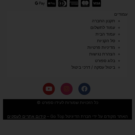
עמודים
תקנון החברה
עמוד לתשלום
עמוד הבית
סל הקניות
מדיניות פרטיות
הצהרת נגישות
בלוג ספורט
ביטול עסקה / דרכי ביטול
Y
I
F
o
n
a
u
s
c
e
t
t
כל הזכויות שמורות לעידו ספורט ©
u
a
b
b
g
o
האתר מקודם על ידי חברת הדיגיטל Go Top –
קידום אתרים לעסקים
e
r
o
a
k
m