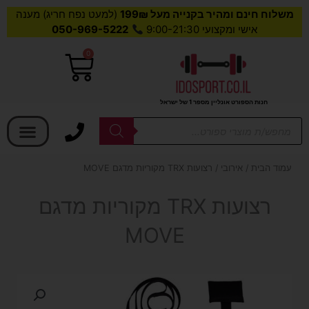
משלוח חינם ומהיר בקנייה מעל 199₪
(למעט נפח חריג) מענה
אישי ומקצועי 9:00-21:30
050-969-5222
0
עגלת
קניות
חנות הספורט אונליין מספר 1 של ישראל
בחר קטגוריה
Products
search
עמוד הבית
/
אירובי
/ רצועות TRX מקוריות מדגם MOVE
רצועות TRX מקוריות מדגם
MOVE