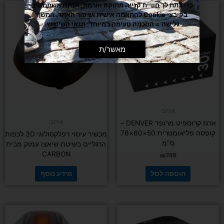
כדי לתת לך חוויית קנייה מתוקה וזורמת, אנחנו משתמשים
בקובצי Cookie להתאמה אישית ושיפור האתר. המשך
גלישה = הסכמה טעימה במיוחד.
תנאי השימוש
.
מאשר/ת
אירובי
אירובי
ארגז קרוספיט מרופד DENVER –
קופסה פליאומטרית 50×60×76
מכשיר עיסוי רפלקסולוגי 3D לכפות
ס"מ
הרגליים בשיטת שיאצו עמוק מבית
CARBON
₪
749
הוספה לסל
מידע נוסף