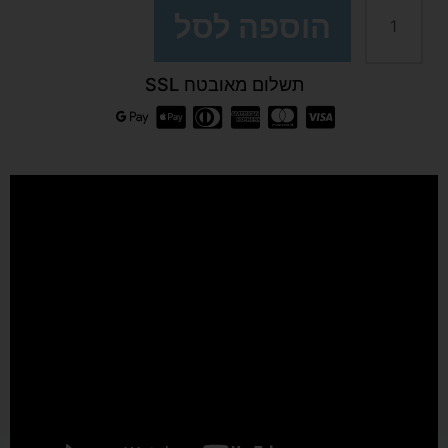
התנגדות
הוספה לסל
אלסטית
תשלום מאובטח SSL
איכותית
עם
ידיות
-
בחר/י
רמת
התנגדות