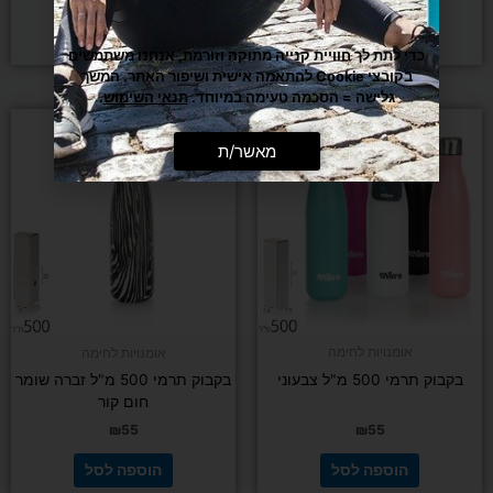
₪
55
₪
69
בחר/י אפשרויות
הוספה לסל
כדי לתת לך חוויית קנייה מתוקה וזורמת, אנחנו משתמשים
בקובצי Cookie להתאמה אישית ושיפור האתר. המשך
גלישה = הסכמה טעימה במיוחד.
תנאי השימוש
.
מאשר/ת
אומנויות לחימה
אומנויות לחימה
בקבוק תרמי 500 מ"ל צבעוני
בקבוק תרמי 500 מ"ל זברה שומר
חום קור
₪
55
₪
55
הוספה לסל
הוספה לסל