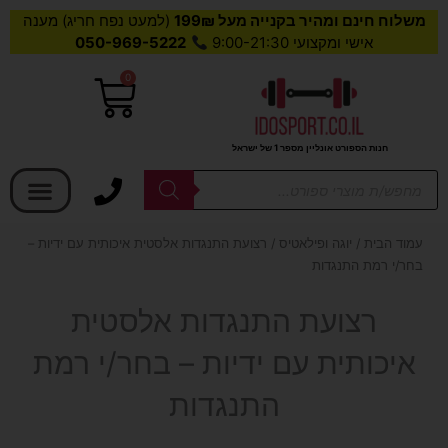
משלוח חינם ומהיר בקנייה מעל 199₪
(למעט נפח חריג) מענה
אישי ומקצועי 9:00-21:30
050-969-5222
0
עגלת
קניות
חנות הספורט אונליין מספר 1 של ישראל
בחר קטגוריה
Products
search
עמוד הבית
/
יוגה ופילאטיס
/ רצועת התנגדות אלסטית איכותית עם ידיות –
בחר/י רמת התנגדות
רצועת התנגדות אלסטית
איכותית עם ידיות – בחר/י רמת
התנגדות