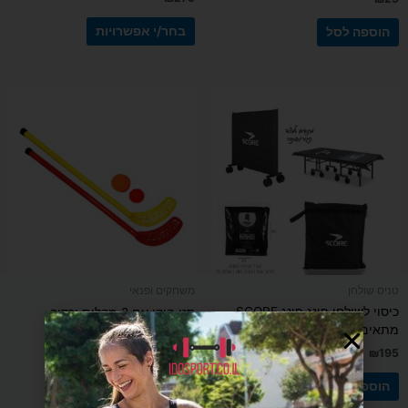
בחר/י אפשרויות
הוספה לסל
טניס שולחן
משחקים ופנאי
כיסוי לשולחן פינג פונג SCORE –
סט הוקי עם 2 מקלות וכדור
מתאים למצב פתוח וסגור
₪
195
₪
79
הוספה לסל
הוספה לסל