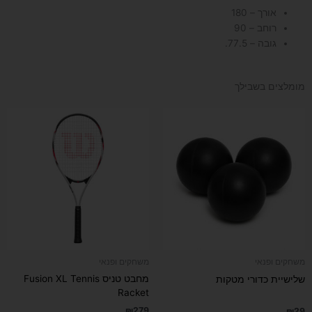
אורך – 180
רוחב – 90
גובה – 77.5.
מומלצים בשבילך
למוצר
זה
יש
מספר
סוגים.
ניתן
לבחור
את
האפשרויות
בעמוד
משחקים ופנאי
משחקים ופנאי
המוצר
מחבט טניס Fusion XL Tennis
שלישיית כדורי מטקות
Racket
₪
279
₪
29