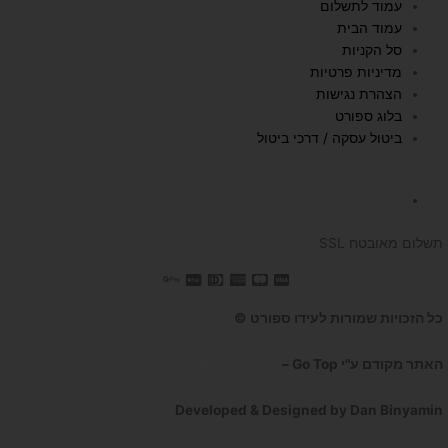
u
a
b
עמוד לתשלום
b
g
o
עמוד הבית
e
r
o
סל הקניות
a
k
מדיניות פרטיות
הצהרת נגישות
m
בלוג ספורט
ביטול עסקה / דרכי ביטול
השכרת הליכון
תשלום מאובטח SSL
כל הזכויות שמורות לעידו ספורט ©
האתר מקודם ע"י Go Top –
קידום אתרים לעסקים
Developed & Designed by Dan Binyamin