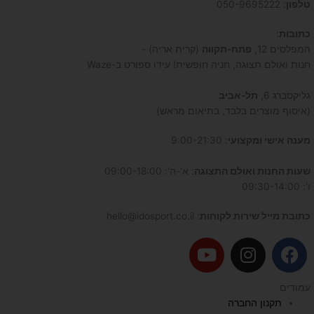
טלפון
: 050-9695222
כתובות
:
המפלסים 12,
פתח-תקווה
(קרית אריה) -
חנות ואולם תצוגה, חניה חופשית! עידו ספורט ב-Waze
גליקסברג 6,
תל-אביב
(איסוף מוצרים בלבד, בתיאום מראש)
מענה אישי ומקצועי
: 9:00-21:30
שעות החנות ואולם התצוגה
: א'-ה': 09:00-18:00
ו': 09:30-14:00
כתובת מייל שירות לקוחות
: hello@idosport.co.il
Y
I
F
o
n
a
u
s
c
עמודים
t
t
e
תקנון החברה