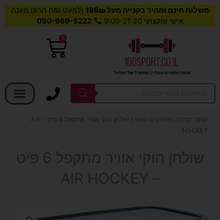
משלוח חינם ומהיר בקנייה מעל 199₪
(למעט נפח חריג) מענה
אישי ומקצועי 9:00-21:30
050-969-5222
0
עגלת
קניות
חנות הספורט אונליין מספר 1 של ישראל
בחר קטגוריה
Products
search
עמוד הבית
/
משחקים ופנאי
/ שולחן הוקי אוויר מתקפל 6 פיט – AIR
HOCKEY
שולחן הוקי אוויר מתקפל 6 פיט
– AIR HOCKEY