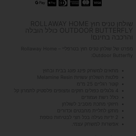
שולחן
טניס
שולחן טניס חוץ ROLLAWAY HOME
OUTDOOR BUTTERFLY כולל הובלה
חוץ
והרכבה בחינם!
מפרט של שולחן טניס חוץ בטרפליי – Rollaway Home
ROLLAWAY
Outdoor Butterfly:
HOME
מתאים למשחק פינג פונג בבית ובחוץ
פלטות השולחן עשויות Melamine Resin
OUTDOOR
קוטר רגליים 25 מ"מ
4 גלגלים כפולים חזקים ומצופים פלסטיק לתמרון קל
BUTTERFLY
כולל רשת ועמודים
חיזוקי מתכת מסביב לשולחן
תוצרת
מתקן לתליית מחבטים וכדורים
2 ידיות נעילה בכל חצי לבטיחות נוספת
אפשרות למשחק עצמי.
גרמניה