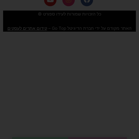
o
n
a
u
s
c
e
t
t
כל הזכויות שמורות לעידו ספורט ©
u
a
b
b
g
o
האתר מקודם על ידי חברת הדיגיטל Go Top –
קידום אתרים לעסקים
e
r
o
a
k
m
לחצו לשיחה עם נציג
צ'אט בווטסאפ