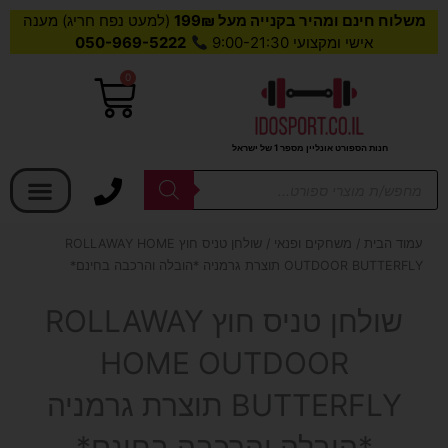
משלוח חינם ומהיר בקנייה מעל 199₪
(למעט נפח חריג) מענה
אישי ומקצועי 9:00-21:30
050-969-5222
0
עגלת
קניות
חנות הספורט אונליין מספר 1 של ישראל
בחר קטגוריה
Products
search
עמוד הבית
/
משחקים ופנאי
/ שולחן טניס חוץ ROLLAWAY HOME
OUTDOOR BUTTERFLY תוצרת גרמניה *הובלה והרכבה בחינם*
שולחן טניס חוץ ROLLAWAY
HOME OUTDOOR
BUTTERFLY תוצרת גרמניה
*הובלה והרכבה בחינם*