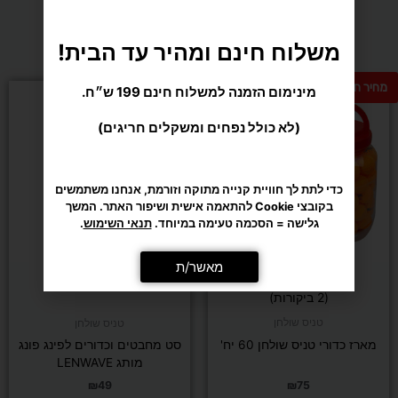
משלוח חינם ומהיר עד הבית!
מומלצים בשבילך
מינימום הזמנה למשלוח חינם 199 ש״ח.
מחיר חם
(לא כולל נפחים ומשקלים חריגים)
כדי לתת לך חוויית קנייה מתוקה וזורמת, אנחנו משתמשים
בקובצי Cookie להתאמה אישית ושיפור האתר. המשך
גלישה = הסכמה טעימה במיוחד.
תנאי השימוש
.
מאשר/ת
דורג
(2 ביקורות)
5.00
מתוך 5
טניס שולחן
טניס שולחן
מארז כדורי טניס שולחן 60 יח'
סט מחבטים וכדורים לפינג פונג
מותג LENWAVE
₪
49
₪
75