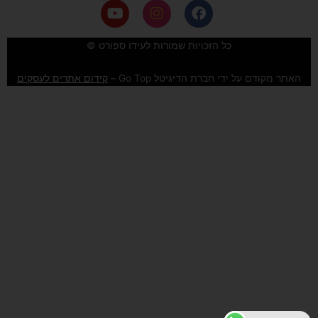
Y
I
F
o
n
a
u
s
c
e
t
t
כל הזכויות שמורות לעידו ספורט ©
u
a
b
b
g
o
האתר מקודם על ידי חברת הדיגיטל Go Top –
קידום אתרים לעסקים
e
r
o
a
k
m