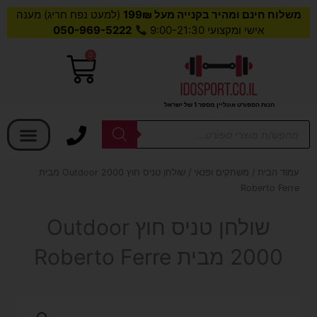
משלוח חינם ומהיר בקנייה מעל 199₪
(למעט נפח חריג) מענה
אישי ומקצועי 9:00-21:30
050-969-5222
0
עגלת
קניות
חנות הספורט אונליין מספר 1 של ישראל
בחר קטגוריה
Products
search
עמוד הבית
/
משחקים ופנאי
/ שולחן טניס חוץ Outdoor 2000 מבית
Roberto Ferre
שולחן טניס חוץ Outdoor
2000 מבית Roberto Ferre