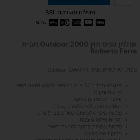
של
תשלום מאובטח SSL
שולחן
טניס
שולחן טניס חוץ Outdoor 2000 מבית
Roberto Ferre
חוץ
מפרט של שולחן טניס חוץ Outdoor 2000:
Outdoor
מסגרת מתכת 60 מ"מ היקפית, להגנה מלאה מפני
2000
פגיעות ונזקים
שילדה מאסיבית וחזקה
מבית
דפנות מתכת ללא פלסטיק בכלל
פלטות ציפוי אלומיניום כפול בעובי 6 מ"מ
Roberto
רגליות פילוס מובנות
פלטות צבועות בתנור למניעת סינוור
Ferre
מתקן רשת מקצועי