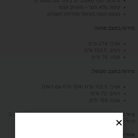
8 גלגלי גומי מאסיביים ביותר עם מעצורים
קיפול מלא וחצי – משחק עצמי
מנגנון הגנה בקיפול ופתיחת השולחן.
מידות במצב פתוח:
אורך: 274 ס"מ
רוחב: 152.5 ס"מ
גובה: 76 ס"מ.
מידות במצב מקופל:
אורך: 152.5 ס"מ (184 ס"מ עם רשת)
רוחב: 72 ס"מ
גובה: 158 ס"מ.
ציוד נלווה:
רשת אינטגרלית (מובנת בשולחן), זוג מחבטים ו-3
כדורי משחק.
אחריות:
12 חודשים.