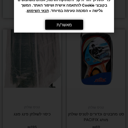
₪
49
₪
75
בקובצי Cookie להתאמה אישית ושיפור האתר. המשך
גלישה = הסכמה טעימה במיוחד.
תנאי השימוש
.
הוספה לסל
הוספה לסל
מאשר/ת
טניס שולחן
טניס שולחן
סט מחבטים וכדורים לטניס שולחן
כיסוי לשולחן פינג פונג
מותג PACIFIX
₪
195
₪
69