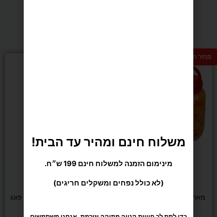
מומלצים בשבילך
מחיר חם
משלוח חינם ומהיר עד הבית!
מינימום הזמנה למשלוח חינם 199 ש״ח.
דורג
(2 ביקורות)
5.00
מתוך 5
(לא כולל נפחים ומשקלים חריגים)
טניס שולחן
טניס שולחן
מארז כדורי טניס שולחן 60 יח'
סט מחבטים וכדורים לפינג פונג
מותג LENWAVE
כדי לתת לך חוויית קנייה מתוקה וזורמת, אנחנו משתמשים