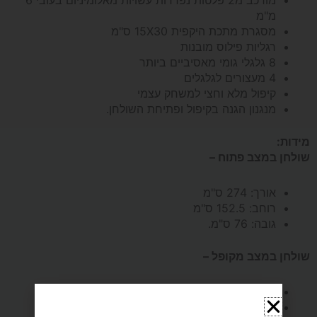
מורכב מ2 פלטות נפרדות עשויות מאלומיניום בעובי 6
מ"מ
מבית
מסגרת מתכת היקפית 15X30 ס"מ
רגליות פילוס מובנות
ROBERTO
8 גלגלי גומי מאסיביים ביותר
4 מעצורים לגלגלים
FERRE
קיפול מלא וחצי למשחק עצמי
מנגנון הגנה בקיפול ופתיחת השולחן.
מידות:
שולחן במצב פתוח –
אורך: 274 ס"מ
רוחב: 152.5 ס"מ
גובה: 76 ס"מ.
שולחן במצב מקופל –
אורך: 152.5 ס"מ (184 ס"מ עם רשת)
רוחב: 72 ס"מ