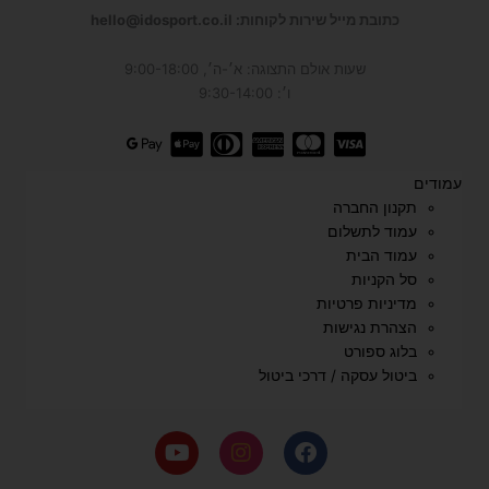
כתובת מייל שירות לקוחות: hello@idosport.co.il
שעות אולם התצוגה: א׳-ה׳, 9:00-18:00
ו׳: 9:30-14:00
עמודים
תקנון החברה
עמוד לתשלום
עמוד הבית
סל הקניות
מדיניות פרטיות
הצהרת נגישות
בלוג ספורט
ביטול עסקה / דרכי ביטול
Y
I
F
o
n
a
u
s
c