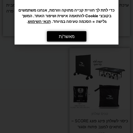
כדי לתת לך חוויית קנייה מתוקה וזורמת, אנחנו משתמשים
ערכת טניס שולחן JOOLA Family
שולחן טניס EASY PONG מבית
בקובצי Cookie להתאמה אישית ושיפור האתר. המשך
ROBERTO FERRE רוברטו פרה
גלישה = הסכמה טעימה במיוחד.
תנאי השימוש
.
₪
649
₪
199
מאשר/ת
הוספה לסל
הוספה לסל
טניס שולחן
כיסוי לשולחן פינג פונג SCORE –
מתאים למצב פתוח וסגור