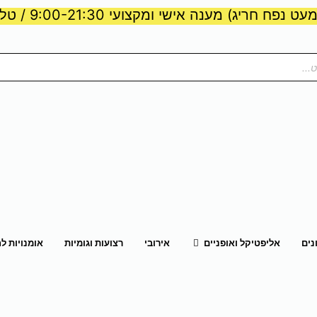
ט נפח חריג) מענה אישי ומקצועי 9:00-21:30 / טלפון:
ות וכוח
פתח אליפטיקל ואופניים
נים
אליפטיקל ואופניים
אירובי
רצועות וגומיות
אומנויות ל