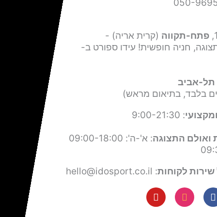
פתח-תקווה
(קרית אריה) -
צוגה, חניה חופשית! עידו ספורט ב-
תל-אביב
ים בלבד, בתיאום מראש)
מקצועי
: 9:00-21:30
 ואולם התצוגה
: א'-ה': 09:00-18:00
שירות לקוחות
: hello@idosport.co.il
Y
I
F
o
n
a
u
s
c