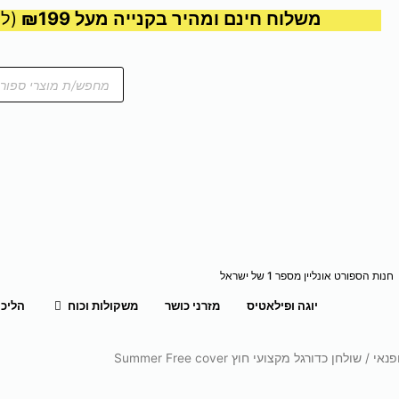
משלוח חינם ומהיר בקנייה מעל ₪199
(למע
Products
search
חנות הספורט אונליין מספר 1 של ישראל
פתח משקול
יוגה ופילאטיס
מזרני כושר
משקולות וכוח
הליכו
פנאי
/ שולחן כדורגל מקצועי חוץ Summer Free cover