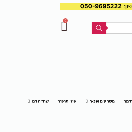
050-9695222
0
עגלת
קניות
פתח משחקים ופנאי
פתח שחייה וים
חימה
משחקים ופנאי
פיזיותרפיה
שחייה וים