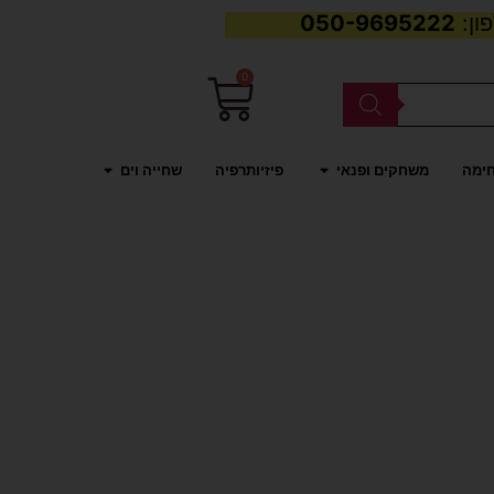
050-9695222
0
עגלת
קניות
פתח משחקים ופנאי
פתח שחייה וים
חימה
משחקים ופנאי
פיזיותרפיה
שחייה וים