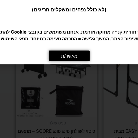
כדי לתת לך חוויית קנייה מ
מומלצים בשבילך
שיפור האתר. המשך גלישה = הסכמה טעימה במיוחד.
תנאי השימוש
.
מאשר/ת
ן
טניס שולחן
שולחן טניס EASY PONG מבית
כיסוי לשולחן פינג פונג SCORE – מתאים
למצב פתוח וסגור