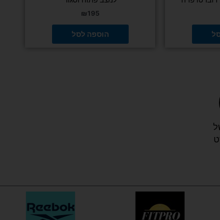
₪
195
סל
הוספה לסל
ל
ט