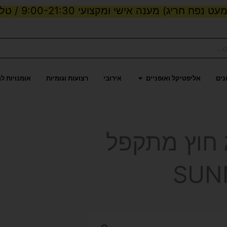
ט נפח חריג) מענה אישי ומקצועי 9:00-21:30 / טלפון:
ות וכוח
פתח אליפטיקל ואופניים
נים
אליפטיקל ואופניים
אירובי
רצועות וגומיות
אומנויות ל
ג חוץ מתקפל
SUN