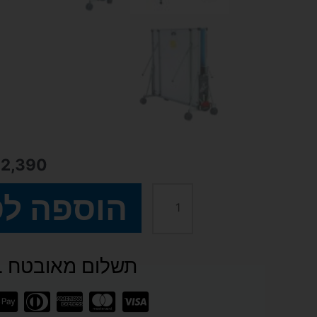
₪
2,390
הוספה ל
כמות
של
תשלום מאובטח SSL
שולחן
פינג