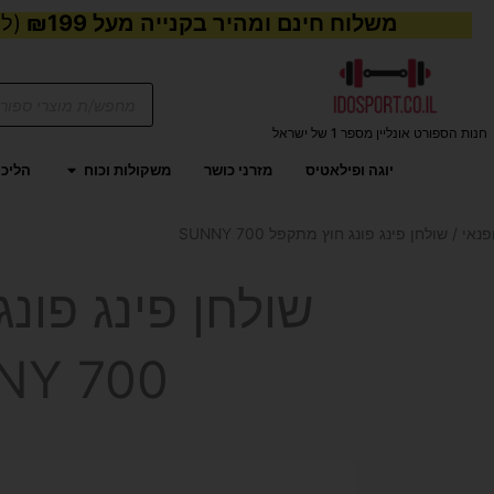
משלוח חינם ומהיר בקנייה מעל ₪199
(למע
Products
search
חנות הספורט אונליין מספר 1 של ישראל
פתח משקול
יוגה ופילאטיס
מזרני כושר
משקולות וכוח
הליכו
פנאי
/ שולחן פינג פונג חוץ מתקפל SUNNY 700
שולחן פינג פונ
NY 700