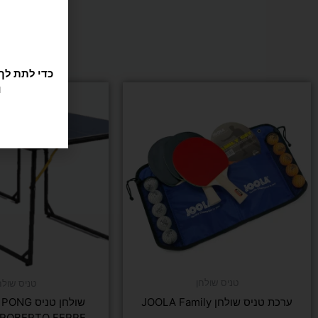
ו
טניס שולחן
טניס שולח
ערכת טניס שולחן JOOLA Family
ROBERTO FERRE רוברטו פרה