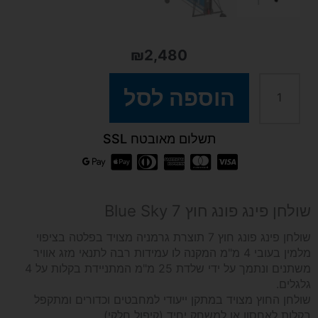
₪
2,480
כמות
הוספה לסל
של
תשלום מאובטח SSL
שולחן
פינג
שולחן פינג פונג חוץ 7 Blue Sky
פונג
שולחן פינג פונג חוץ 7 תוצרת גרמניה מצויד בפלטה בציפוי
מלמין בעובי 4 מ"מ המקנה לו עמידות רבה לתנאי מזג אוויר
משתנים ונתמך על ידי שלדת 25 מ"מ המתניידת בקלות על 4
חוץ
גלגלים.
שולחן החוץ מצויד במתקן ייעודי למחבטים וכדורים ומתקפל
BlueSky7
בקלות לאחסון או למשחק יחיד (קיפול חלקי).