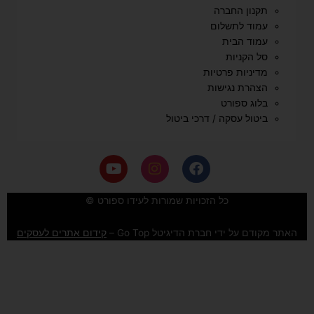
תקנון החברה
עמוד לתשלום
עמוד הבית
סל הקניות
מדיניות פרטיות
הצהרת נגישות
בלוג ספורט
ביטול עסקה / דרכי ביטול
Y
I
F
o
n
a
u
s
c
e
t
t
כל הזכויות שמורות לעידו ספורט ©
u
a
b
b
g
o
האתר מקודם על ידי חברת הדיגיטל Go Top –
קידום אתרים לעסקים
e
r
o
a
k
m