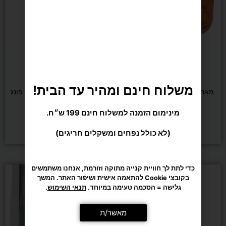
משלוח חינם ומהיר עד הבית!
מינימום הזמנה למשלוח חינם 199 ש״ח.
דורג
(2 ביקורות)
5.00
(לא כולל נפחים ומשקלים חריגים)
מתוך 5
טניס שולחן
טניס שולחן
מארז כדורי טניס שולחן 60 יח'
סט מחבטים וכדורים לפינג פונג
מותג LENWAVE
כדי לתת לך חוויית קנייה מתוקה וזורמת, אנחנו משתמשים
בקובצי Cookie להתאמה אישית ושיפור האתר. המשך
₪
49
₪
75
גלישה = הסכמה טעימה במיוחד.
תנאי השימוש
.
הוספה לסל
הוספה לסל
מאשר/ת