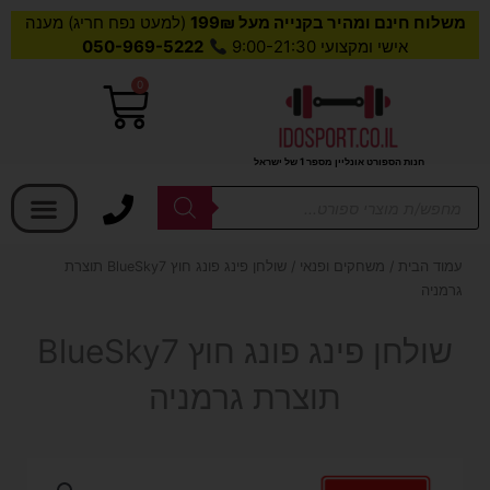
משלוח חינם ומהיר בקנייה מעל 199₪
(למעט נפח חריג) מענה
אישי ומקצועי 9:00-21:30
050-969-5222
0
עגלת
קניות
חנות הספורט אונליין מספר 1 של ישראל
בחר קטגוריה
Products
search
עמוד הבית
/
משחקים ופנאי
/ שולחן פינג פונג חוץ BlueSky7 תוצרת
גרמניה
שולחן פינג פונג חוץ BlueSky7
תוצרת גרמניה