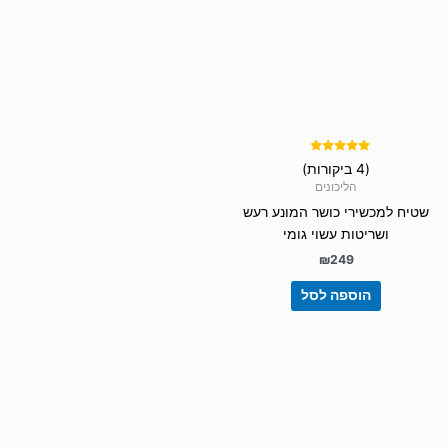
דורג
(4 ביקורות)
5.00
מתוך 5
הליכונים
שטיח למכשירי כושר המונע רעש
ושריטות עשוי גומי
₪
249
הוספה לסל