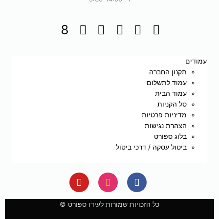
עמודים
תקנון החברה
עמוד לתשלום
עמוד הבית
סל הקניות
מדיניות פרטיות
הצהרת נגישות
בלוג ספורט
ביטול עסקה / דרכי ביטול
Y
I
F
o
n
a
u
s
c
e
t
t
כל הזכויות שמורות לעידו ספורט ©
u
a
b