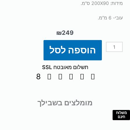
מידות: 200X90 ס"מ.
עובי- 6 מ"מ.
₪
249
הוספה לסל
כמות
של
תשלום מאובטח SSL
שטיח
למכשירי
מומלצים בשבילך
כושר
משלוח
למוצר
חינם
המונע
זה
יש