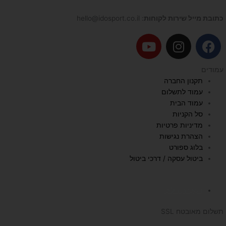
כתובת מייל שירות לקוחות
: hello@idosport.co.il
Y
I
F
o
n
a
u
s
c
עמודים
t
t
e
תקנון החברה
u
a
b
עמוד לתשלום
b
g
o
עמוד הבית
e
r
o
סל הקניות
a
k
מדיניות פרטיות
הצהרת נגישות
m
בלוג ספורט
ביטול עסקה / דרכי ביטול
השכרת הליכון
תשלום מאובטח SSL