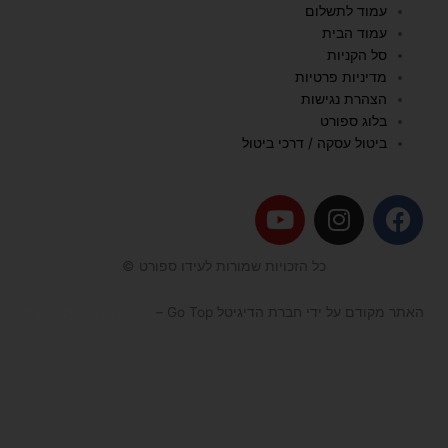
עמוד לתשלום
עמוד הבית
סל הקניות
מדיניות פרטיות
הצהרת נגישות
בלוג ספורט
ביטול עסקה / דרכי ביטול
Y
I
F
o
n
a
u
s
c
כל הזכויות שמורות לעידו ספורט ©
t
t
e
u
a
b
האתר מקודם על ידי חברת הדיגיטל Go Top –
קידום אתרים לעסקים
b
g
o
e
r
o
a
k
m