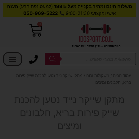
משלוח חינם ומהיר בקנייה מעל 199₪
(למעט נפח חריג) מענה
אישי ומקצועי 9:00-21:30
050-969-5222
0
עגלת
קניות
חנות הספורט אונליין מספר 1 של ישראל
בחר קטגוריה
Products
search
עמוד הבית
/
משקולות וכוח
/ מתקן שייקר נייד נטען להכנת שייק פירות
בריא, חלבונים ומיצים
מתקן שייקר נייד נטען להכנת
שייק פירות בריא, חלבונים
ומיצים