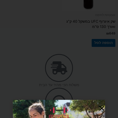
אומנויות לחימה
שק איגרוף UFC במשקל 40 ק"ג
ואורך 130 ס"מ
₪
649
הוספה לסל
משלוח הכי מהיר עד הבית