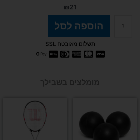
₪
21
כמות
הוספה לסל
של
תשלום מאובטח SSL
שלישיית
כדורי
מומלצים בשבילך
טניס
למוצר
זה
יש
מספר
סוגים.
ניתן