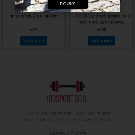
מאשר/ת
משחקים ופנאי
טניס שולחן
כיסוי לשולחן פינג פונג SCORE –
סט הוקי עם 2 מקלות וכדור
מתאים למצב פתוח וסגור
₪
79
₪
195
הוספה לסל
הוספה לסל
כתובות
: המפלסים 12,
פתח-תקווה
(קרית אריה) –
חנות ואולם תצוגה, חניה חופשית! עידו ספורט ב-Waze
גליקסברג 6,
תל-אביב