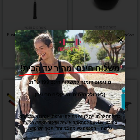
לבחור
את
האפשרויות
בעמוד
משחקים ופנאי
משחקים ופנאי
המוצר
שלישיית כדורי מטקות 2 נקודות
מחבט טניס Fusion XL Tennis
Racket
₪
279
₪
29
הוספה לסל
בחר/י אפשרויות
משלוח חינם ומהיר עד הבית!
מינימום הזמנה למשלוח חינם 199 ש״ח.
(לא כולל נפחים ומשקלים חריגים)
כדי לתת לך חוויית קנייה מתוקה וזורמת, אנחנו משתמשים
בקובצי Cookie להתאמה אישית ושיפור האתר. המשך
גלישה = הסכמה טעימה במיוחד.
תנאי השימוש
.