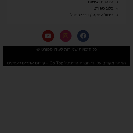
הצהרת נגישות
בלוג ספורט
ביטול עסקה / דרכי ביטול
Y
I
F
o
n
a
u
s
c
e
t
t
כל הזכויות שמורות לעידו ספורט ©
u
a
b
b
g
o
האתר מקודם על ידי חברת הדיגיטל Go Top –
קידום אתרים לעסקים
e
r
o
a
k
m