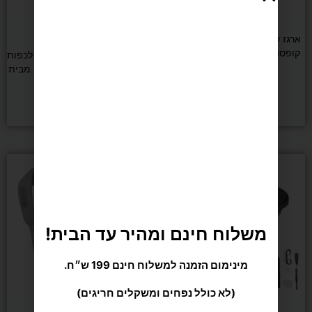
אירובי
אירובי
ארגז קרוספיט מרופד DENVER –
קופסה פליאומטרית 50×60×76
מכשיר עיסוי רפלקסולוגי 3D לכפות
ס"מ
הרגליים בשיטת שיאצו עמוק מבית
CARBON
₪
749
הוספה לסל
מידע נוסף
משלוח חינם ומהיר עד הבית!
מינימום הזמנה למשלוח חינם 199 ש״ח.
(לא כולל נפחים ומשקלים חריגים)
אירובי
אירובי