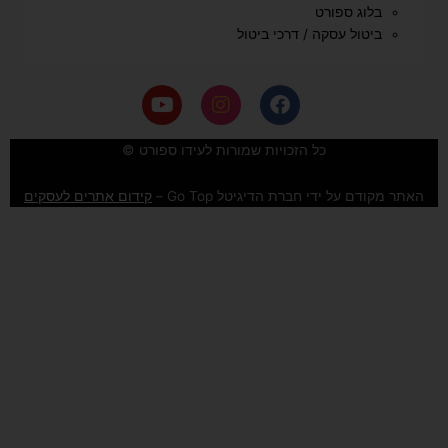
בלוג ספורט
ביטול עסקה / דרכי ביטול
Y
I
F
o
n
a
u
s
c
e
t
t
כל הזכויות שמורות לעידו ספורט ©
u
a
b
b
g
o
האתר מקודם על ידי חברת הדיגיטל Go Top –
קידום אתרים לעסקים
e
r
o
a
k
m