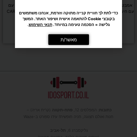
אמבט עיסוי וספא רגליים מתקפל
חגורת עיסוי אלחוטית 4D עם
עם חימום, בועות ושלט רחוק מבית
חימום אינפרא מבית CARBON
כדי לתת לך חוויית קנייה מתוקה וזורמת, אנחנו משתמשים
CARBON
בקובצי Cookie להתאמה אישית ושיפור האתר. המשך
גלישה = הסכמה טעימה במיוחד.
תנאי השימוש
.
₪
690
₪
990
הוספה לסל
הוספה לסל
מאשר/ת
כתובות
: המפלסים 12,
פתח-תקווה
(קרית אריה) –
חנות ואולם תצוגה, חניה חופשית! עידו ספורט ב-Waze
גליקסברג 6,
תל-אביב