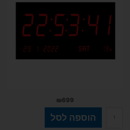
₪
699
כמות
הוספה לסל
של