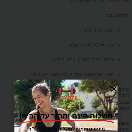
אינטנסיביים וגם למשחקי פנאי.
מפרט טכני:
רוחב: 300 ס"מ
יצרן: HUDORA גרמניה
מבנה: ברזל מגולוון וצבוע בתנור
רשת: פוליאסטר עמידה לכל תנאי מזג אוויר
מידות השער
רוחב 300 ס"מ
גובה 200 ס"מ
עומק 120 ס"מ
משלוח חינם ומהיר עד הבית!
משקל קרטון
25 ק"ג
מינימום הזמנה למשלוח חינם 199 ש״ח.
מידות קרטון בס"מ
115X39X19.5