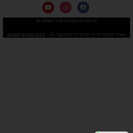
Y
I
F
o
n
a
u
s
c
e
t
t
כל הזכויות שמורות לעידו ספורט ©
u
a
b
b
g
o
האתר מקודם על ידי חברת הדיגיטל Go Top –
קידום אתרים לעסקים
e
r
o
a
k
m