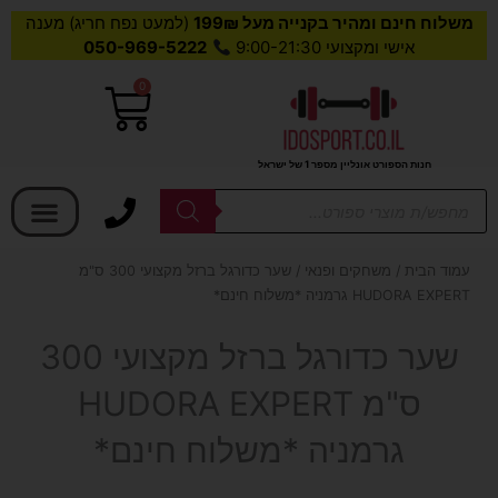
משלוח חינם ומהיר בקנייה מעל 199₪
(למעט נפח חריג) מענה
אישי ומקצועי 9:00-21:30
050-969-5222
0
עגלת
קניות
חנות הספורט אונליין מספר 1 של ישראל
בחר קטגוריה
Products
search
עמוד הבית
/
משחקים ופנאי
/ שער כדורגל ברזל מקצועי 300 ס"מ
HUDORA EXPERT גרמניה *משלוח חינם*
שער כדורגל ברזל מקצועי 300
ס"מ HUDORA EXPERT
גרמניה *משלוח חינם*