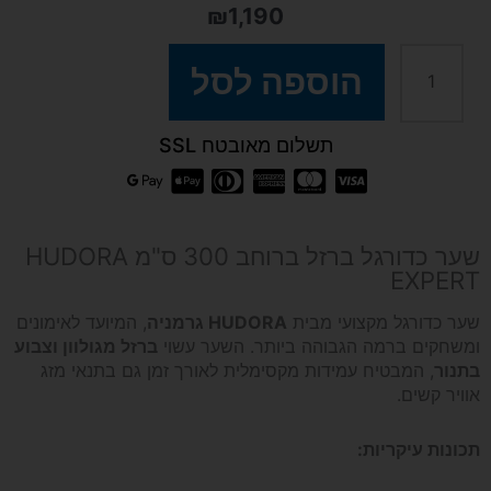
₪
1,190
כמות
הוספה לסל
של
תשלום מאובטח SSL
שער
כדורגל
שער כדורגל ברזל ברוחב 300 ס"מ HUDORA
EXPERT
ברזל
שער כדורגל מקצועי מבית
HUDORA גרמניה
, המיועד לאימונים
ומשחקים ברמה הגבוהה ביותר. השער עשוי
ברזל מגולוון וצבוע
מקצועי
בתנור
, המבטיח עמידות מקסימלית לאורך זמן גם בתנאי מזג
אוויר קשים.
300
תכונות עיקריות:
ס"מ